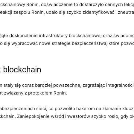
ckchainowy Ronin, doświadczenie to dostarczyło cennych​ lekcji
reakcji zespołu Ronin, udało się szybko zidentyfikować i zneutra
iągłe doskonalenie infrastruktury blockchainowej oraz świadomoś
ło się wypracować nowe ⁣strategie bezpieczeństwa, które pozw
 blockchain
hain stały się coraz bardziej powszechne,⁤ zagrażając integralno
t związany ⁤z protokołem Ronin.
abezpieczeniach⁣ sieci, co ⁢pozwoliło ​hakerom na złamanie ⁣kluc
chain. Zaniepokojenie wśród inwestorów szybko rosło, gdy okaza