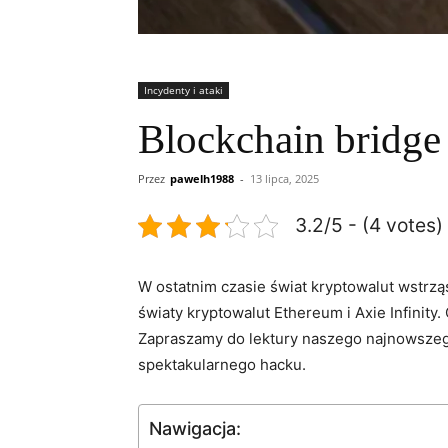
Incydenty i ataki
Blockchain bridge
Przez
pawelh1988
-
13 lipca, 2025
3.2/5 - (4 votes)
W ostatnim czasie świat kryptowalut wstrzą
światy kryptowalut Ethereum i Axie Infinity.
‍Zapraszamy ⁢do‍ lektury naszego najnowsze
spektakularnego hacku.
Nawigacja: