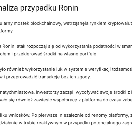
naliza ​przypadku Ronin
pularny mostek blockchainowy, ‍wstrząsnęła rynkiem kryptowalut
tformy.
 Ronin, atak rozpoczął​ się od wykorzystania podatności w smar
ołem i przekierować środki na własne⁢ portfele.
o również wykorzystanie luk w systemie‍ weryfikacji tożsamośc
i przeprowadzić ‌transakcje bez ich zgody.
natychmiastowa. Inwestorzy zaczęli ⁣wycofywać swoje środki z 
o się ​również ⁤zawiesić współpracę z ‌platformą do czasu​ za
lku ‍wniosków.‍ Po pierwsze, niezależnie​ od renomy platformy,
działanie‌ w trybie⁣ reaktywnym w przypadku potencjalnego zagr