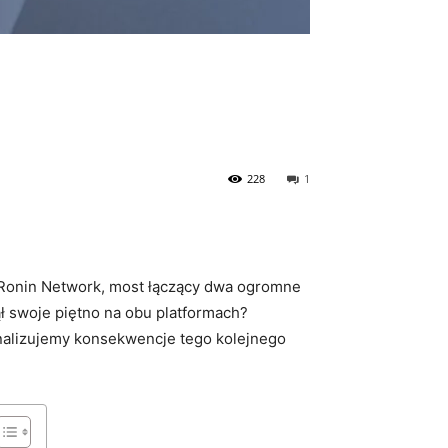
228
1
​ Ronin Network, most łączący dwa ogromne‌
ął swoje piętno ​na obu platformach?
analizujemy konsekwencje ⁣tego kolejnego