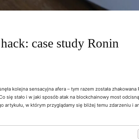
 hack: case study Ronin
snęła​ kolejna sensacyjna afera – tym ‌razem została zhakowana
 Co ​się stało i w jaki sposób ‌atak na blockchainowy most odcisn
go artykułu, w którym przyglądamy się bliżej temu zdarzeniu i 