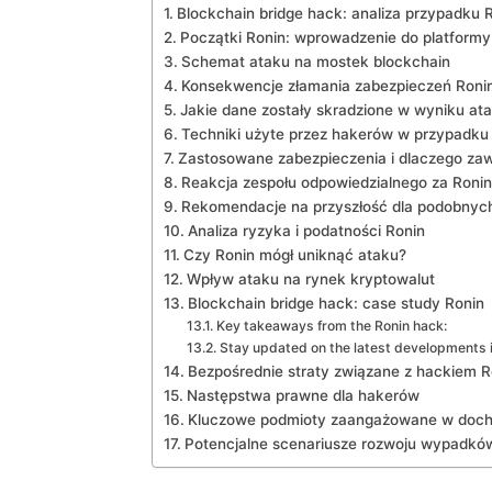
Blockchain bridge⁤ hack: analiza ​przypadku 
Początki ‍Ronin: wprowadzenie do platformy
Schemat ataku na mostek blockchain
Konsekwencje‍ złamania zabezpieczeń Roni
Jakie dane zostały skradzione w wyniku at
Techniki użyte przez hakerów w przypadku
Zastosowane zabezpieczenia i dlaczego zaw
Reakcja zespołu odpowiedzialnego za Ronin
Rekomendacje na przyszłość⁢ dla podobnych
Analiza ryzyka i ​podatności Ronin
Czy Ronin mógł ⁤uniknąć ataku?
Wpływ ataku​ na rynek kryptowalut
Blockchain bridge hack: case⁢ study Ronin
Key takeaways ⁣from the Ronin hack:
Stay⁣ updated on the latest developments i
Bezpośrednie⁣ straty związane z hackiem R
Następstwa‍ prawne dla hakerów
Kluczowe podmioty zaangażowane w⁢ docho
Potencjalne ‍scenariusze rozwoju wypadków