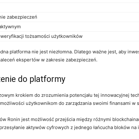
nie zabezpieczeń
eaktywnym
weryfikacji tożsamości‍ użytkowników
żadna platforma nie jest niezłomna. Dlatego ważne jest,⁤ aby inwe
 zaleceń ekspertów w zakresie ⁢zabezpieczeń.
zenie do platformy
zowym krokiem do zrozumienia​ potencjału ⁣tej⁤ innowacyjnej techn
 możliwości użytkownikom ​do zarządzania⁢ swoimi ‍finansami w
tów Ronin jest możliwość przejścia między różnymi blockchaina
przesyłanie aktywów cyfrowych z jednego łańcucha ‌bloków na i