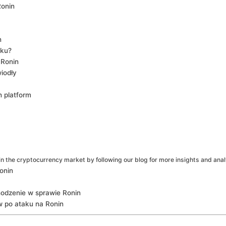
Ronin
n
aku?
 Ronin
iodły
 ‌platform
n the cryptocurrency market ‍by following our blog for more insights and anal
onin
dzenie ⁢w ⁣sprawie Ronin
 ⁢po ataku na Ronin