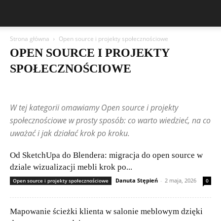
Strona główna
Open source i projekty społecznościowe
OPEN SOURCE I PROJEKTY
SPOŁECZNOŚCIOWE
5G i przyszłość łączności
AI w praktyce
AI w przemyśle
Bezpieczny użytkownik
Chmura i usługi online
DevOps i CICD
W tej kategorii omawiamy Open source i projekty
Etyka AI i prawo
Frameworki i biblioteki
Gadżety i nowinki technologiczne
Historia informatyki
społecznościowe w prosty sposób: co warto wiedzieć, na co
Incydenty i ataki
IoT – Internet Rzeczy
Języki programowania
uważać i jak działać krok po kroku.
Kariera w IT
Legalność i licencjonowanie oprogramowania
Machine Learning
Nowinki technologiczne
Nowości i aktualizacje
Od SketchUpa do Blendera: migracja do open source w
Open source i projekty społecznościowe
Poradniki dla początkujących
dziale wizualizacji mebli krok po...
Poradniki i tutoriale
Porównania i rankingi
Przyszłość technologii
Sieci komputerowe
Składanie komputerów
Startupy i innowacje
Danuta Stępień
-
2 maja, 2026
Open source i projekty społecznościowe
0
Szyfrowanie i VPN
Teksty czytelników
Testy i recenzje sprzętu
Wydajność i optymalizacja systemów
Zagrożenia w sieci
Mapowanie ścieżki klienta w salonie meblowym dzięki