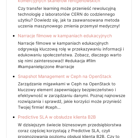
komercyjnych skanerów rentgenowskich
Czy transfer learning może przenieść rewolucyjną
technologię z laboratoriów CERN do codziennego
użytku? Dowiedz się, jak ta zaawansowana metoda
uczenia maszynowego zmienia przemysł medyczny!
Narracje filmowe w kampaniach edukacyjnych
Narracje filmowe w kampaniach edukacyjnych
odgrywają kluczową rolę w przekazywaniu informacji i
edukowaniu społeczeństwa. Zobacz, dlaczego warto
się nimi zainteresować! #edukacja #film
#kampaniełączone #narracje
Snapshot Management w Ceph na OpenStack
Zarządzanie migawkami w Ceph na OpenStack to
kluczowy element zapewniający bezpieczeństwo i
efektywność w zarządzaniu danymi. Poznaj najnowsze
rozwiązania i sprawdź, jakie korzyści może przynieść
Twojej firmie! #ceph…
Predictive SLA w obsłudze klienta B2B
W dzisiejszym świecie biznesowym przedsiębiorstwa
coraz częściej korzystają z Predictive SLA, czyli
prognozowania poziomu obsługi klienta B2B. Czy to