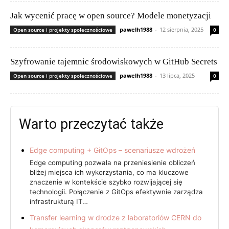
Jak wycenić pracę w open source? Modele monetyzacji
pawelh1988
-
12 sierpnia, 2025
Open source i projekty społecznościowe
0
Szyfrowanie tajemnic środowiskowych w GitHub Secrets
pawelh1988
-
13 lipca, 2025
Open source i projekty społecznościowe
0
Warto przeczytać także
Edge computing + GitOps – scenariusze wdrożeń
Edge computing pozwala na przeniesienie obliczeń
bliżej miejsca ich wykorzystania, co ma kluczowe
znaczenie w kontekście szybko rozwijającej się
technologii. Połączenie z GitOps efektywnie zarządza
infrastrukturą IT…
Transfer learning w drodze z laboratoriów CERN do