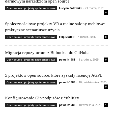
darmowym narzędziom open source
Lucyna Zalewski
-
21 marca, 2026
Open source i projekty społecznościowe
0
Społecznościowe projekty VR a realne salony meblowe:
praktyczne scenariusze użycia
Filip Dudek
-
4 marca, 2026
Open source i projekty społecznościowe
0
Migracja repozytorium z Bitbucket do GitHuba
pawelh1988
-
8 grudnia, 2025
Open source i projekty społecznościowe
0
5 projektów open source, które zyskały licencję AGPL
pawelh1988
-
10 października, 2025
Open source i projekty społecznościowe
0
Konfigurowanie Git-podpisów z YubiKey
pawelh1988
-
10 września, 2025
Open source i projekty społecznościowe
1