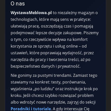
O nas
WystawaMeblowa.pl
to niezależny magazyn o
technologiach, które mają sens w praktyce:
ułatwiają pracę, oszczędzają czas i pomagają
podejmować lepsze decyzje zakupowe. Piszemy
o tym, co rzeczywiście wpływa na komfort
korzystania ze sprzętu i usług online – od
ustawień, które poprawiają wydajność, przez
narzędzia do pracy i tworzenia treści, aż po
bezpieczeństwo danych i prywatność.
Nie gonimy za pustymi trendami. Zamiast tego
stawiamy na konkret: testy, porównania,
wyjaśnienia „po ludzku” oraz instrukcje krok po
kroku. Jeśli chcesz szybko rozwiązać problem
albo wdrożyć nowe narzędzie, zajrzyj do sekcji
Poradniki i tutoriale
. A gdy interesuje Cię