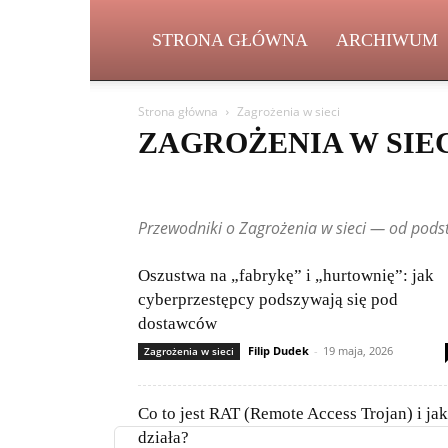
STRONA GŁÓWNA
ARCHIWUM
Strona główna
Zagrożenia w sieci
ZAGROŻENIA W SIE
5G i przyszłość łączności
AI w praktyce
AI w przemyś
Etyka AI i prawo
Frameworki i biblioteki
Gadżety i 
Przewodniki o Zagrożenia w sieci — od pods
IoT – Internet Rzeczy
Języki programowania
Kariera 
Nowinki technologiczne
Nowości i aktualizacje
Open
Poradniki i tutoriale
Porównania i rankingi
Przyszło
Oszustwa na „fabrykę” i „hurtownię”: jak
Startupy i innowacje
Szyfrowanie i VPN
Teksty czyt
cyberprzestępcy podszywają się pod
Zagrożenia w sieci
dostawców
Filip Dudek
-
19 maja, 2026
Zagrożenia w sieci
Co to jest RAT (Remote Access Trojan) i jak
działa?