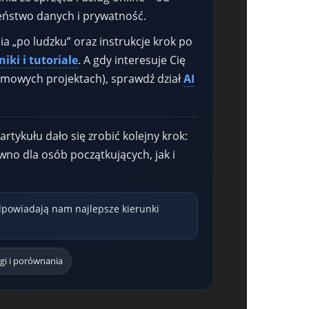
zeństwo danych i prywatność.
a „po ludzku” oraz instrukcje krok po
iki i tutoriale
. A gdy interesuje Cię
omowych projektach), sprawdź dział
AI
artykułu dało się zrobić kolejny krok:
ówno dla osób początkujących, jak i
dpowiadają nam najlepsze kierunki
gi i porównania