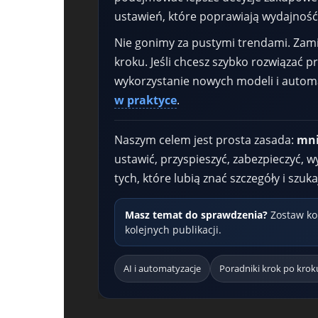
ustawień, które poprawiają wydajność,
Nie gonimy za pustymi trendami. Zamia
kroku. Jeśli chcesz szybko rozwiązać p
wykorzystanie nowych modeli i automa
w praktyce
.
Naszym celem jest prosta zasada:
mni
ustawić, przyspieszyć, zabezpieczyć, w
tych, które lubią znać szczegóły i sz
Masz temat do sprawdzenia?
Zostaw kom
kolejnych publikacji.
AI i automatyzacje
Poradniki krok po krok