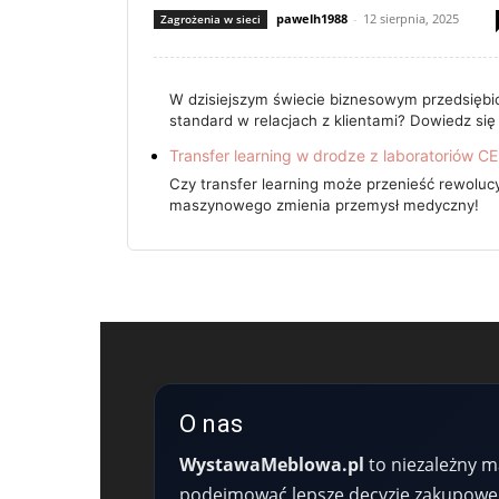
pawelh1988
-
12 sierpnia, 2025
Zagrożenia w sieci
W dzisiejszym świecie biznesowym przedsiębior
standard w relacjach z klientami? Dowiedz si
Transfer learning w drodze z laboratoriów
Czy transfer learning może przenieść rewolu
maszynowego zmienia przemysł medyczny!
O nas
WystawaMeblowa.pl
to niezależny m
podejmować lepsze decyzje zakupowe. P