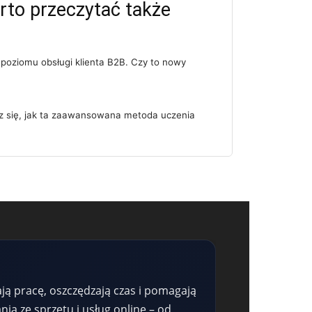
rto przeczytać także
 poziomu obsługi klienta B2B. Czy to nowy
dz się, jak ta zaawansowana metoda uczenia
ją pracę, oszczędzają czas i pomagają
a ze sprzętu i usług online – od