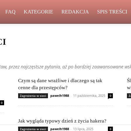
FAQ
KATEGORIE
REDAKCJA
SPIS TREŚCI
CI
le
Bezpieczny użytkownik
Chmura i usługi online
DevOps i CICD
nowinki technologiczne
Historia informatyki
Incydenty i ataki
taw, przez najczęstsze pytania, aż po bardziej zaawansowane ws
w IT
Legalność i licencjonowanie oprogramowania
Machine Learning
 source i projekty społecznościowe
Poradniki dla początkujących
ść technologii
Sieci komputerowe
Składanie komputerów
Czym są dane wrażliwe i dlaczego są tak
Ś
elników
Testy i recenzje sprzętu
Wydajność i optymalizacja systemów
cenne dla przestępców?
w
pawelh1988
-
11 października, 2025
Zagrożenia w sieci
0
Z
0
Jak wygląda typowy dzień z życia hakera?
pawelh1988
-
13 lipca, 2025
Zagrożenia w sieci
0