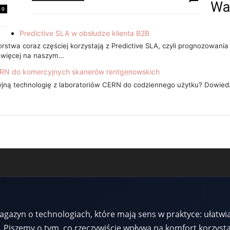
Wa
0
Predictive SLA w obsłudze klienta B2B
stwa coraz częściej korzystają z Predictive SLA, czyli prognozowania
ę więcej na naszym…
 CERN do komercyjnych skanerów rentgenowskich
cyjną technologię z laboratoriów CERN do codziennego użytku? Dowie
agazyn o technologiach, które mają sens w praktyce: ułatwia
iszemy o tym, co rzeczywiście wpływa na komfort korzystani