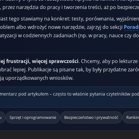
 przez narzędzia do pracy i tworzenia treści, aż po bezpiec
st tego stawiamy na konkret: testy, porównania, wyjaśnieni
roblem albo wdrożyć nowe narzędzie, zajrzyj do sekcji
Poradn
tyzacji w codziennych zadaniach (np. w pracy, nauce czy d
ej frustracji, więcej sprawczości
. Chcemy, aby po lekturze 
ybrać lepiej. Publikacje są pisane tak, by były przydatne zar
ukają uporządkowanych wniosków.
entarz pod artykułem – często to właśnie pytania czytelników po
u
Sprzęt i oprogramowanie
Bezpieczeństwo i prywatność
Rankin