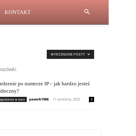
KONTAKT
WYRÓŻNIONE POSTY
kazówki.
ledzenie po numerze IP – jak bardzo jesteś
idoczny?
pawelh1988
-
11 września, 2025
agrożenia w sieci
0