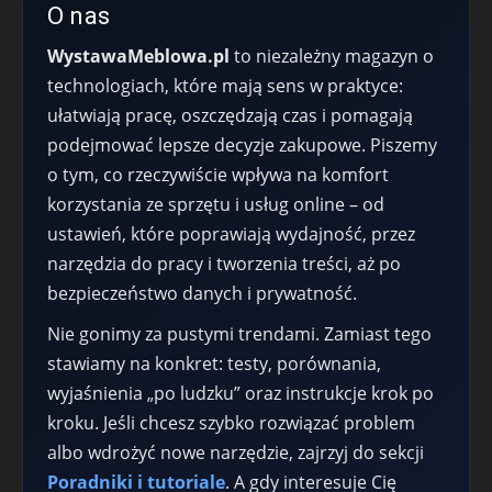
O nas
WystawaMeblowa.pl
to niezależny magazyn o
technologiach, które mają sens w praktyce:
ułatwiają pracę, oszczędzają czas i pomagają
podejmować lepsze decyzje zakupowe. Piszemy
o tym, co rzeczywiście wpływa na komfort
korzystania ze sprzętu i usług online – od
ustawień, które poprawiają wydajność, przez
narzędzia do pracy i tworzenia treści, aż po
bezpieczeństwo danych i prywatność.
Nie gonimy za pustymi trendami. Zamiast tego
stawiamy na konkret: testy, porównania,
wyjaśnienia „po ludzku” oraz instrukcje krok po
kroku. Jeśli chcesz szybko rozwiązać problem
albo wdrożyć nowe narzędzie, zajrzyj do sekcji
Poradniki i tutoriale
. A gdy interesuje Cię