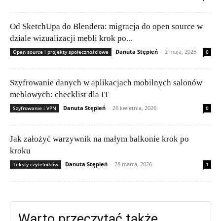
Od SketchUpa do Blendera: migracja do open source w
dziale wizualizacji mebli krok po...
Danuta Stępień
-
2 maja, 2026
Open source i projekty społecznościowe
0
Szyfrowanie danych w aplikacjach mobilnych salonów
meblowych: checklist dla IT
Danuta Stępień
-
26 kwietnia, 2026
Szyfrowanie i VPN
0
Jak założyć warzywnik na małym balkonie krok po
kroku
Danuta Stępień
-
28 marca, 2026
Teksty czytelników
1
Warto przeczytać także