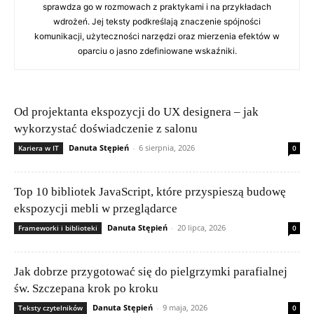
sprawdza go w rozmowach z praktykami i na przykładach
wdrożeń. Jej teksty podkreślają znaczenie spójności
komunikacji, użyteczności narzędzi oraz mierzenia efektów w
oparciu o jasno zdefiniowane wskaźniki.
Od projektanta ekspozycji do UX designera – jak
wykorzystać doświadczenie z salonu
Danuta Stępień
-
6 sierpnia, 2026
Kariera w IT
0
Top 10 bibliotek JavaScript, które przyspieszą budowę
ekspozycji mebli w przeglądarce
Danuta Stępień
-
20 lipca, 2026
Frameworki i biblioteki
0
Jak dobrze przygotować się do pielgrzymki parafialnej
św. Szczepana krok po kroku
Danuta Stępień
-
9 maja, 2026
Teksty czytelników
0