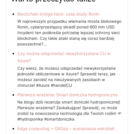
Blockchain bridge hack: case study Ronin
W najnowszym przypadku włamania mosta blokowego
Ronin, cyberprzestępcy skradli ponad 600 mln USD.
Incydent ten podkreśla potrzebę lepszej ochrony sieci
blockchain. Czy takie ataki staną się coraz bardziej
powszechne?…
Czy można odsprzedać niewykorzystane CU w
Azure?
Czy wiesz, że możesz odsprzedać niewykorzystane
jednostki obliczeniowe w Azure? Sprawdź teraz, jak
możesz zarobić na nieużywanych zasobach w
chmurze! #Azure #handelCU
Pierwsze wrażenia: Smart doniczka hydroponiczna
Na blogu dziś recenzja smart doniczki hydroponicznej!
Pierwsze wrażenia? Zaskakujące! Sprawdź, co może
zrobić ta nowoczesna technologia dla Twoich roślin! 🌱
#hydroponika #smartdoniczka
Edge computing + GitOps – scenariusze wdrożeń