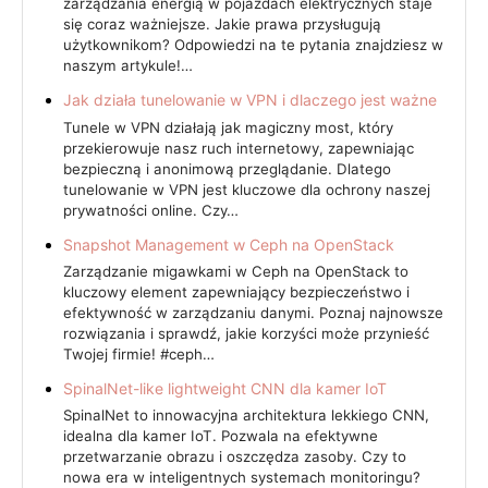
zarządzania energią w pojazdach elektrycznych staje
się coraz ważniejsze. Jakie prawa przysługują
użytkownikom? Odpowiedzi na te pytania znajdziesz w
naszym artykule!…
Jak działa tunelowanie w VPN i dlaczego jest ważne
Tunele w VPN działają jak magiczny most, który
przekierowuje nasz ruch internetowy, zapewniając
bezpieczną i anonimową przeglądanie. Dlatego
tunelowanie w VPN jest kluczowe dla ochrony naszej
prywatności online. Czy…
Snapshot Management w Ceph na OpenStack
Zarządzanie migawkami w Ceph na OpenStack to
kluczowy element zapewniający bezpieczeństwo i
efektywność w zarządzaniu danymi. Poznaj najnowsze
rozwiązania i sprawdź, jakie korzyści może przynieść
Twojej firmie! #ceph…
SpinalNet-like lightweight CNN dla kamer IoT
SpinalNet to innowacyjna architektura lekkiego CNN,
idealna dla kamer IoT. Pozwala na efektywne
przetwarzanie obrazu i oszczędza zasoby. Czy to
nowa era w inteligentnych systemach monitoringu?