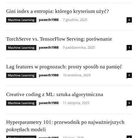
Gini index a entropia: którego kryterium użyć?
pawelh1988
-
7 grudnia, 2025
Machine Learning
0
TorchServe vs. TensorFlow Serving: porównanie
pawelh1988
-
9 października, 2025
Machine Learning
1
Lag features w prognozach: prosty sposób na pamięć
pawelh1988
-
10 września, 2025
Machine Learning
0
Cre­ative coding z ML: sztuka algorytmiczna
pawelh1988
-
11 sierpnia, 2025
Machine Learning
0
Hyperparametry 101: przewodnik po najważniejszych
pokrętłach modeli
pawelh1988
-
13 lipca, 2025