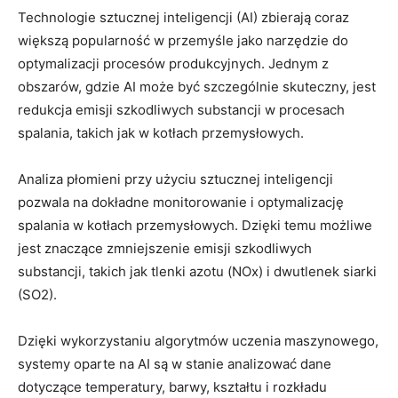
Technologie sztucznej inteligencji (AI) zbierają coraz
⁣większą ​popularność w przemyśle ⁢jako narzędzie do
optymalizacji procesów ​produkcyjnych. Jednym z
obszarów, gdzie AI ‌może być⁣ szczególnie ⁤skuteczny, jest
redukcja emisji szkodliwych substancji‍ w ‌procesach​
spalania, takich jak‌ w kotłach przemysłowych.
Analiza płomieni przy użyciu sztucznej inteligencji
pozwala na dokładne monitorowanie i ⁣optymalizację⁤
spalania​ w ⁤kotłach przemysłowych. Dzięki temu⁢ możliwe
jest znaczące ‌zmniejszenie emisji szkodliwych⁤
substancji, ⁢takich jak tlenki azotu (NOx) i ⁢dwutlenek siarki ​
(SO2).
Dzięki⁤ wykorzystaniu algorytmów uczenia maszynowego,
systemy oparte ⁣na AI są w stanie analizować dane
⁢dotyczące temperatury, barwy, kształtu i ‌rozkładu