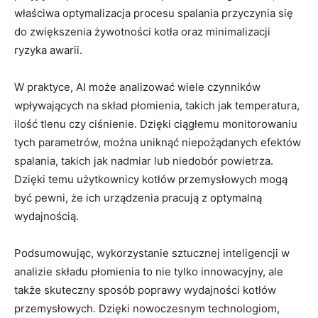
właściwa optymalizacja ⁤procesu spalania przyczynia się
do zwiększenia żywotności ‌kotła​ oraz minimalizacji
ryzyka‍ awarii.
W praktyce, AI może analizować⁤ wiele‌ czynników
wpływających na skład płomienia,⁤ takich jak temperatura,
ilość ​tlenu⁣ czy ciśnienie. Dzięki ciągłemu ‍monitorowaniu‌
tych ‍parametrów,‌ można uniknąć⁣ niepożądanych efektów
⁢spalania, takich ⁣jak‍ nadmiar lub⁤ niedobór powietrza.
Dzięki temu⁢ użytkownicy‍ kotłów przemysłowych ​mogą
⁢być⁤ pewni, że ich‍ urządzenia pracują z optymalną
wydajnością.
Podsumowując,‌ wykorzystanie sztucznej inteligencji w
analizie składu⁣ płomienia⁣ to ⁣nie tylko innowacyjny, ale⁤
także skuteczny ‌sposób⁤ poprawy wydajności kotłów‍
przemysłowych. ‌Dzięki nowoczesnym technologiom,