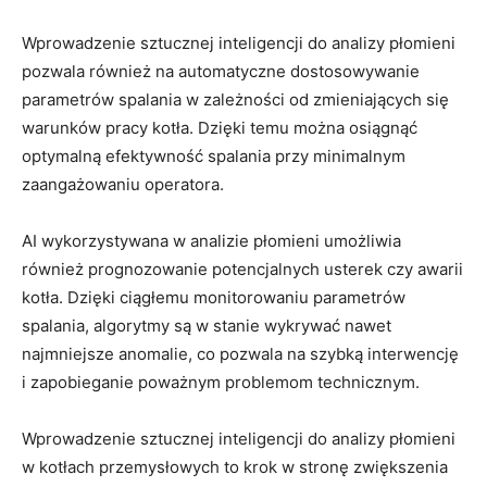
Wprowadzenie sztucznej inteligencji do ⁤analizy płomieni
pozwala⁤ również na ⁤automatyczne dostosowywanie​
parametrów spalania w zależności ⁢od ​zmieniających się
warunków pracy kotła. Dzięki‍ temu można ⁢osiągnąć
optymalną ⁤efektywność spalania przy ‌minimalnym
zaangażowaniu operatora.
AI ⁢wykorzystywana ⁤w‍ analizie płomieni umożliwia
również prognozowanie potencjalnych⁤ usterek ⁢czy ‍awarii⁢
kotła. Dzięki ciągłemu monitorowaniu parametrów‌
spalania,‌ algorytmy są w ‌stanie wykrywać⁤ nawet
najmniejsze ‌anomalie, co pozwala na‌ szybką interwencję
i zapobieganie poważnym problemom ​technicznym.
Wprowadzenie sztucznej inteligencji do analizy ‌płomieni
w kotłach⁣ przemysłowych⁤ to krok w stronę ⁤zwiększenia