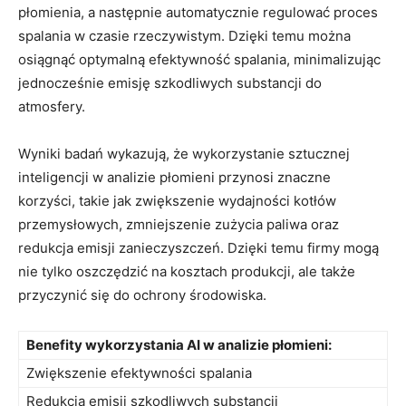
‍płomienia,⁢ a następnie automatycznie regulować ‍proces
spalania w czasie rzeczywistym. Dzięki ​temu można
osiągnąć optymalną efektywność‍ spalania, ⁢minimalizując
jednocześnie​ emisję⁤ szkodliwych substancji⁢ do
atmosfery.
Wyniki⁢ badań‌ wykazują, że wykorzystanie sztucznej
inteligencji⁢ w​ analizie płomieni przynosi ⁢znaczne
⁣korzyści, takie jak ⁤zwiększenie wydajności kotłów
przemysłowych, zmniejszenie zużycia‍ paliwa oraz
redukcja emisji zanieczyszczeń. Dzięki temu firmy ⁣mogą
nie tylko oszczędzić na kosztach produkcji, ale także
‌przyczynić się do ochrony środowiska.
Benefity wykorzystania AI⁢ w‌ analizie płomieni:
Zwiększenie efektywności spalania
Redukcja ‍emisji ⁤szkodliwych substancji