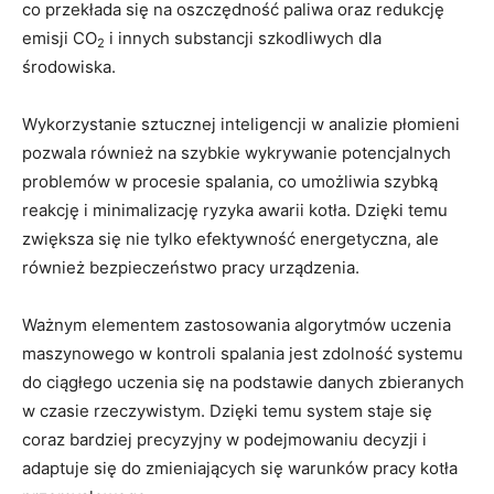
co przekłada się ⁣na oszczędność paliwa oraz redukcję
emisji CO
i innych ⁢substancji⁤ szkodliwych‌ dla‍
2
środowiska.
Wykorzystanie ​sztucznej inteligencji w⁣ analizie płomieni
pozwala⁢ również na ⁤szybkie⁣ wykrywanie potencjalnych
problemów w procesie spalania, co⁣ umożliwia szybką
⁢reakcję ​i minimalizację​ ryzyka‌ awarii​ kotła. ‌Dzięki temu
zwiększa się nie⁢ tylko ​efektywność energetyczna, ale⁢
również bezpieczeństwo pracy ‌urządzenia.
Ważnym elementem‌ zastosowania algorytmów‌ uczenia
maszynowego w⁣ kontroli spalania jest⁣ zdolność systemu
do ciągłego ⁤uczenia się na podstawie danych zbieranych
‍w ⁢czasie rzeczywistym. Dzięki temu ‌system staje ⁣się
coraz‍ bardziej precyzyjny w⁤ podejmowaniu ​decyzji i
adaptuje‍ się do zmieniających się warunków ‍pracy kotła