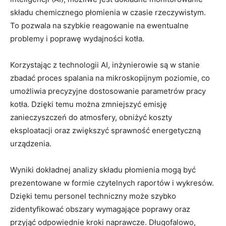
składu​ chemicznego ⁢płomienia w czasie rzeczywistym.
⁢To⁤ pozwala‌ na szybkie reagowanie na ewentualne
⁤problemy i poprawę ⁣wydajności​ kotła.
Korzystając z technologii AI, inżynierowie są⁤ w stanie
zbadać proces spalania na mikroskopijnym poziomie, co
umożliwia ⁤precyzyjne ⁤dostosowanie ⁣parametrów ⁤pracy
kotła. Dzięki temu ‌można⁣ zmniejszyć‍ emisję
zanieczyszczeń do atmosfery, obniżyć koszty
eksploatacji oraz zwiększyć sprawność energetyczną
urządzenia.
Wyniki⁢ dokładnej analizy składu‌ płomienia mogą być
prezentowane w ⁣formie czytelnych‌ raportów i wykresów. ​
Dzięki ⁣temu ⁤personel techniczny​ może szybko
zidentyfikować obszary wymagające‍ poprawy oraz
przyjąć ⁤odpowiednie kroki naprawcze. Długofalowo,