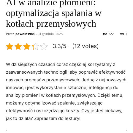
AI w analizie płomieni:
optymalizacja spalania w
kotłach przemysłowych
Przez
pawelh1988
-
4 grudnia, 2025
222
1
3.3/5 - (12 votes)
W dzisiejszych ⁢czasach coraz​ częściej‍ korzystamy z‍
zaawansowanych technologii, aby ​poprawić efektywność
naszych​ procesów przemysłowych. Jedną z‌ najnowszych‌
innowacji jest wykorzystanie sztucznej inteligencji do
analizy płomieni​ w kotłach przemysłowych. Dzięki temu,
⁢możemy ⁣optymalizować spalanie, zwiększając⁤
efektywność ⁣i oszczędzając‌ koszty. Czy‍ jesteś ciekawy,
jak to ​działa? ‌Zapraszam do lektury!