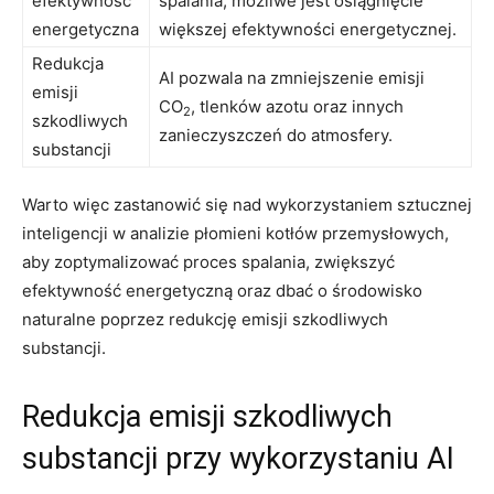
efektywność
spalania, ⁤możliwe jest osiągnięcie
‍energetyczna
większej efektywności ‍energetycznej.
Redukcja
AI pozwala na ⁣zmniejszenie emisji
emisji
CO
, tlenków azotu​ oraz‌ innych⁣
2
szkodliwych
zanieczyszczeń ‍do atmosfery.
substancji
Warto więc⁤ zastanowić się nad ​wykorzystaniem sztucznej
inteligencji⁤ w ⁤analizie ‍płomieni kotłów przemysłowych,
aby⁢ zoptymalizować proces spalania, zwiększyć
efektywność energetyczną ‍oraz dbać o⁢ środowisko
naturalne poprzez redukcję emisji⁤ szkodliwych⁢
substancji.
Redukcja emisji szkodliwych
substancji przy wykorzystaniu​ AI