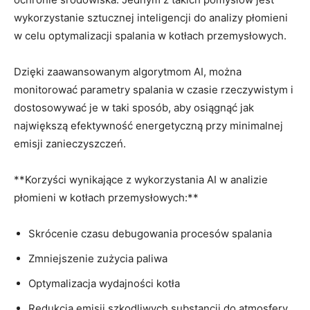
wykorzystanie sztucznej inteligencji do⁤ analizy płomieni‍
w celu⁢ optymalizacji spalania w ⁣kotłach przemysłowych.
Dzięki zaawansowanym algorytmom AI, można‍
monitorować parametry spalania w‌ czasie ​rzeczywistym ​i
dostosowywać je⁤ w‌ taki⁢ sposób,‌ aby⁣ osiągnąć jak
największą ⁢efektywność energetyczną⁢ przy minimalnej ​
emisji⁣ zanieczyszczeń.
**Korzyści ⁢wynikające z wykorzystania⁢ AI w⁤ analizie
‍płomieni w kotłach przemysłowych:**
Skrócenie czasu debugowania procesów spalania
Zmniejszenie zużycia ⁤paliwa
Optymalizacja wydajności kotła
Redukcja emisji szkodliwych ⁤substancji do atmosfery