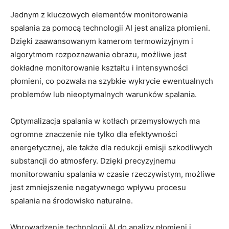
Jednym z kluczowych elementów monitorowania
spalania za pomocą⁢ technologii⁣ AI⁣ jest analiza ⁢płomieni.
Dzięki zaawansowanym kamerom termowizyjnym i‌
algorytmom rozpoznawania obrazu, możliwe ​jest
dokładne ‍monitorowanie kształtu⁤ i ⁤intensywności
płomieni, ‍co pozwala na szybkie wykrycie ewentualnych
‌problemów lub nieoptymalnych⁢ warunków ​spalania.
Optymalizacja spalania w ⁤kotłach przemysłowych ma​
ogromne⁢ znaczenie nie⁤ tylko‌ dla efektywności
energetycznej, ⁢ale także dla redukcji emisji szkodliwych
substancji do atmosfery. Dzięki⁢ precyzyjnemu
monitorowaniu spalania w⁣ czasie ⁤rzeczywistym, możliwe
‍jest zmniejszenie​ negatywnego wpływu procesu
spalania‍ na środowisko naturalne.
Wprowadzenie technologii AI do analizy płomieni ⁣i