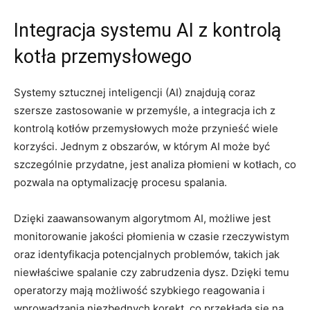
Integracja systemu AI z⁣ kontrolą
kotła przemysłowego
Systemy⁣ sztucznej inteligencji ⁢(AI) znajdują coraz
szersze⁢ zastosowanie⁤ w przemyśle, a integracja ich ⁤z
kontrolą kotłów przemysłowych może przynieść wiele
korzyści. Jednym z obszarów, w‌ którym AI może być
szczególnie przydatne, ​jest analiza płomieni w kotłach, ‍co
pozwala⁣ na optymalizację procesu spalania.
Dzięki zaawansowanym ⁤algorytmom‍ AI, możliwe jest​
monitorowanie jakości⁢ płomienia ⁢w czasie⁤ rzeczywistym​
oraz identyfikacja potencjalnych problemów, takich jak
niewłaściwe‍ spalanie czy zabrudzenia dysz. Dzięki⁤ temu
operatorzy mają⁢ możliwość‍ szybkiego‍ reagowania i
wprowadzania niezbędnych korekt, co przekłada ⁤się ‍na