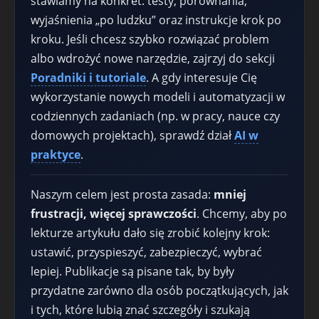
stawiamy na konkret: testy, porównania,
wyjaśnienia „po ludzku” oraz instrukcje krok po
kroku. Jeśli chcesz szybko rozwiązać problem
albo wdrożyć nowe narzędzie, zajrzyj do sekcji
Poradniki i tutoriale
. A gdy interesuje Cię
wykorzystanie nowych modeli i automatyzacji w
codziennych zadaniach (np. w pracy, nauce czy
domowych projektach), sprawdź dział
AI w
praktyce
.
Naszym celem jest prosta zasada:
mniej
frustracji, więcej sprawczości
. Chcemy, aby po
lekturze artykułu dało się zrobić kolejny krok:
ustawić, przyspieszyć, zabezpieczyć, wybrać
lepiej. Publikacje są pisane tak, by były
przydatne zarówno dla osób początkujących, jak
i tych, które lubią znać szczegóły i szukają