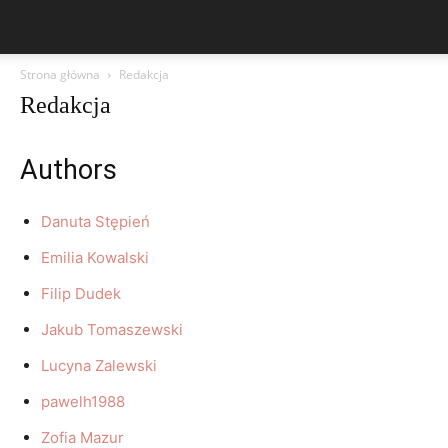
Strona główna
Redakcja
Redakcja
Authors
Danuta Stępień
Emilia Kowalski
Filip Dudek
Jakub Tomaszewski
Lucyna Zalewski
pawelh1988
Zofia Mazur