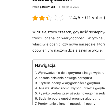
Przez
pawelh1988
-
11 sierpnia, 2025
2.4/5 - (11 votes
W dzisiejszych czasach, gdy ilość dostępnyc
treści i ocena ich wiarygodności. ‍W tym‍ ce
właściwie ocenić, czy​ nowe narzędzie, któ
opowiemy w naszym dzisiejszym artykule.
Nawigacja:
Wprowadzenie ‌do algorytmu silnego ⁢wyboru
Zasada działania⁤ nowego‌ narzędzia
Kryteria ⁢oceny wiarygodności algorytmu
Analiza skuteczności⁤ wyboru ‍przez algoryt
Ryzyko błędów przy‍ użyciu ​nowego narzędz
Badanie poprawności‌ prognoz algorytmu
Porównanie z innymi⁤ metodami ​oceny