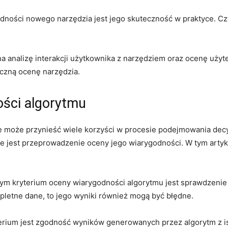
ści ​nowego‌ narzędzia jest jego skuteczność w praktyce.‍ Czy r
analizę ​interakcji ⁢użytkownika z narzędziem oraz ocenę użytecz
eczną ocenę narzędzia.
ości algorytmu
re może‌ przynieść wiele korzyści w procesie​ podejmowania dec
 jest przeprowadzenie oceny jego‌ wiarygodności. W ⁢tym artyk
m kryterium ​oceny wiarygodności ⁢algorytmu jest sprawdzenie 
letne dane,⁣ to jego wyniki ⁣również mogą być błędne.
erium⁢ jest zgodność wyników generowanych⁣ przez algorytm z is