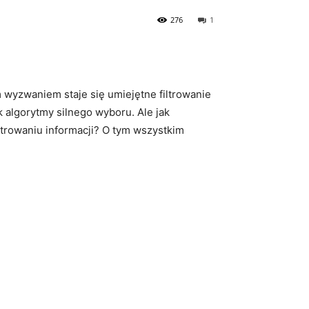
276
1
yzwaniem​ staje ‍się umiejętne⁢ filtrowanie
ak algorytmy silnego wyboru. Ale jak
ltrowaniu informacji? O tym wszystkim