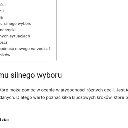
ści
mu
ia
u silnego wyboru
 narzędzi
żnych ​sytuacjach
ości
rygodność nowego narzędzia?
ników
mu silnego ⁢wyboru
które może pomóc​ w ocenie wiarygodności różnych opcji. Jest 
 danych. Dlatego warto poznać kilka kluczowych kroków, które 
zia: