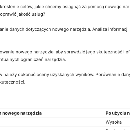
określenie celów, jakie chcemy osiągnąć⁢ za pomocą nowego na
oprawić jakość⁢ usług?
nie danych dotyczących nowego narzędzia. Analiza informacji n
owanie ⁢nowego narzędzia, aby sprawdzić jego skuteczność i ​
entualnych ograniczeń narzędzia.
 należy⁢ dokonać​ oceny uzyskanych⁢ wyników. Porównanie‍ dany
kuteczności.
m nowego narzędzia
Po⁤ użyciu
Wysoka