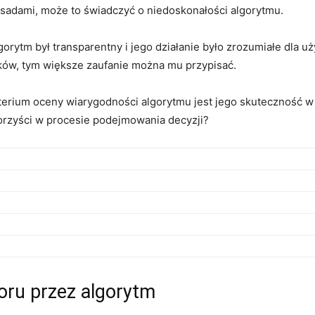
asadami, ⁣może to ⁣świadczyć o niedoskonałości⁣ algorytmu.
lgorytm był transparentny i jego działanie było zrozumiałe ‌dla 
ników, tym większe zaufanie można mu przypisać.
erium oceny ‍wiarygodności algorytmu jest jego skuteczność w
orzyści w ⁢procesie ⁢podejmowania decyzji?
oru ‍przez algorytm