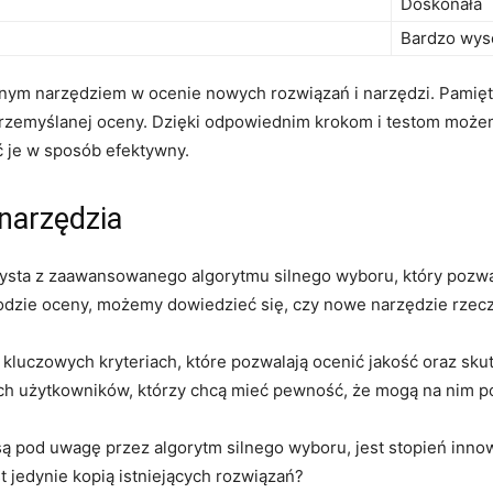
Doskonała
Bardzo wys
nym ⁣narzędziem w ocenie nowych rozwiązań i⁤ narzędzi. Pamięt
rzemyślanej ⁤oceny. Dzięki‍ odpowiednim krokom ⁤i‍ testom może
 ‍je w sposób efektywny.
 narzędzia
zysta z zaawansowanego algorytmu ⁢silnego wyboru, który pozwa
odzie oceny, możemy dowiedzieć się, czy nowe narzędzie rzecz
 kluczowych kryteriach, ‍które pozwalają ‍ocenić jakość oraz sku
nych użytkowników, którzy chcą mieć pewność, że mogą na nim p
ą pod uwagę przez algorytm⁤ silnego wyboru, jest stopień innow
t jedynie kopią istniejących⁣ rozwiązań?