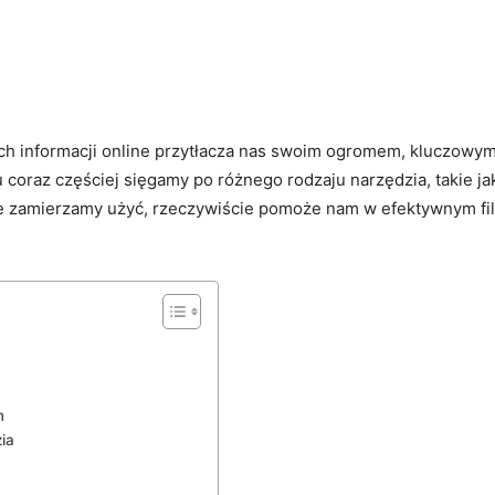
)
h informacji‌ online przytłacza ‍nas swoim ogromem, kluczowym w
lu coraz częściej sięgamy po różnego rodzaju narzędzia, takie j
re zamierzamy użyć,‌ rzeczywiście pomoże nam ​w efektywnym fi
m
ia