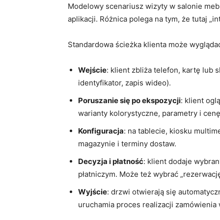
Modelowy scenariusz wizyty w salonie mebl
aplikacji. Różnica polega na tym, że tutaj „in
Standardowa ścieżka klienta może wyglądać
Wejście
: klient zbliża telefon, kartę lu
identyfikator, zapis wideo).
Poruszanie się po ekspozycji
: klient o
warianty kolorystyczne, parametry i cenę
Konfiguracja
: na tablecie, kiosku multi
magazynie i terminy dostaw.
Decyzja i płatność
: klient dodaje wybra
płatniczym. Może też wybrać „rezerwację
Wyjście
: drzwi otwierają się automatycz
uruchamia proces realizacji zamówieni