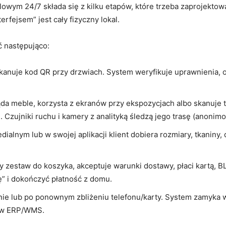
owym 24/7 składa się z kilku etapów, które trzeba zaprojektow
terfejsem” jest cały fizyczny lokal.
 następująco:
b skanuje kod QR przy drzwiach. System weryfikuje uprawnienia, o
gląda meble, korzysta z ekranów przy ekspozycjach albo skanuje
. Czujniki ruchu i kamery z analityką śledzą jego trasę (anonim
medialnym lub w swojej aplikacji klient dobiera rozmiary, tkani
ny zestaw do koszyka, akceptuje warunki dostawy, płaci kartą, 
” i dokończyć płatność z domu.
nie lub po ponownym zbliżeniu telefonu/karty. System zamyka wi
a w ERP/WMS.