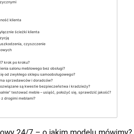
izycznymi
ność klienta
łącznie ścieżki klienta
zycją
 uszkodzenia, czyszczenie
esowych
7 krok po kroku?
ienia salonu meblowego bez obsługi?
się od zwykłego sklepu samoobsługowego?
e ma sprzedawców i doradców?
związane są kwestie bezpieczeństwa i kradzieży?
lnie” testować meble – usiąść, położyć się, sprawdzić jakość?
e z drogimi meblami?
owy 24/7 – o jakim modelu mówimy?