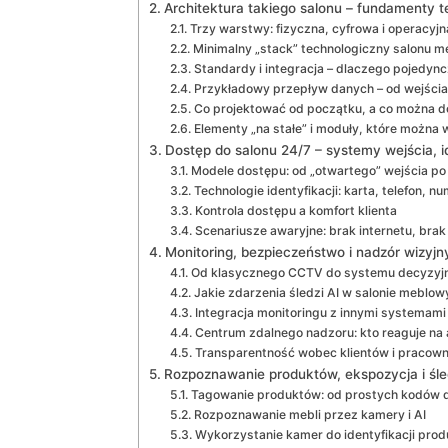
Architektura takiego salonu – fundamenty t
Trzy warstwy: fizyczna, cyfrowa i operacyjn
Minimalny „stack” technologiczny salonu 
Standardy i integracja – dlaczego pojedyn
Przykładowy przepływ danych – od wejścia
Co projektować od początku, a co można 
Elementy „na stałe” i moduły, które można
Dostęp do salonu 24/7 – systemy wejścia, ide
Modele dostępu: od „otwartego” wejścia po 
Technologie identyfikacji: karta, telefon, nu
Kontrola dostępu a komfort klienta
Scenariusze awaryjne: brak internetu, brak
Monitoring, bezpieczeństwo i nadzór wizyj
Od klasycznego CCTV do systemu decyzyj
Jakie zdarzenia śledzi AI w salonie meblo
Integracja monitoringu z innymi systemami
Centrum zdalnego nadzoru: kto reaguje na
Transparentność wobec klientów i pracow
Rozpoznawanie produktów, ekspozycja i śle
Tagowanie produktów: od prostych kodów d
Rozpoznawanie mebli przez kamery i AI
Wykorzystanie kamer do identyfikacji pro