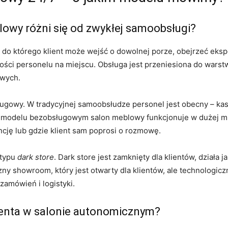
owy różni się od zwykłej samoobsługi?
 do którego klient może wejść o dowolnej porze, obejrzeć eksp
ości personelu na miejscu. Obsługa jest przeniesiona do warstwy
owych.
ugowy. W tradycyjnej samoobsłudze personel jest obecny – kasj
W modelu bezobsługowym salon meblowy funkcjonuje w dużej mi
ncję lub gdzie klient sam poprosi o rozmowę.
 typu
dark store
. Dark store jest zamknięty dla klientów, dział
ny showroom, który jest otwarty dla klientów, ale technologi
zamówień i logistyki.
ienta w salonie autonomicznym?