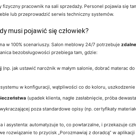
fizyczny pracownik na sali sprzedaży. Personel pojawia się ta
eble lub przeprowadzić serwis techniczny systemów.
dy musi pojawić się człowiek?
alna w 100% scenariuszy. Salon meblowy 24/7 potrzebuje
zdaln
anica bezobsługowości przebiega tam, gdzie:
j
(np. jak ustawić narożnik w małym salonie, dobrać materac d
 systemu w konfiguracji, wątpliwości co do koloru, uszkodzenie 
pieczeństwa
(upadek klienta, nagłe zasłabnięcie, próba dewastac
wykraczającej poza standardowe opisy (np. certyfikaty materia
ra i asystenta: automatyzuje to, co powtarzalne, i przekazuje cz
 rozwiązanie to przycisk „Porozmawiaj z doradcą” w aplikacji 