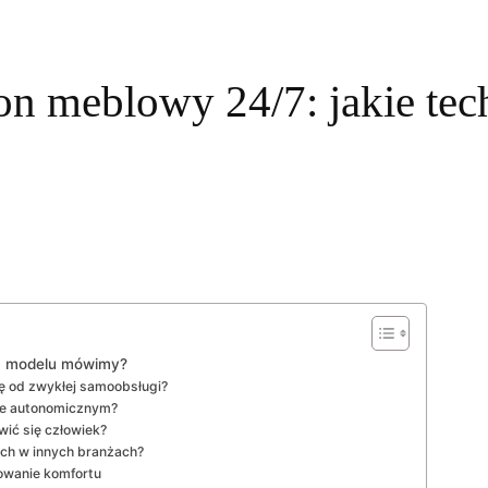
n meblowy 24/7: jakie tech
im modelu mówimy?
ę od zwykłej samoobsługi?
nie autonomicznym?
wić się człowiek?
ch w innych branżach?
towanie komfortu