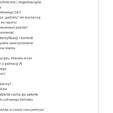
echniczne i organizacyjne
a
meblowego 24/7
cze „gadżety” nie wystarczą
 do raportu
dobudować później?
 wymieniać
ntyfikacji i kontroli
pełne uwierzytelnienie
mer klienta
 prądu, blokada drzwi
ny z pomocą AI
nego
wym?
 alarmy?
ników
dzenie ruchu po salonie
o cyfrowego bliźniaka
duktów w czasie rzeczywistym