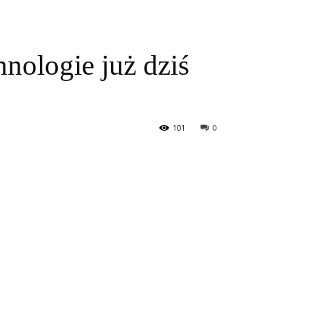
nologie już dziś
101
0