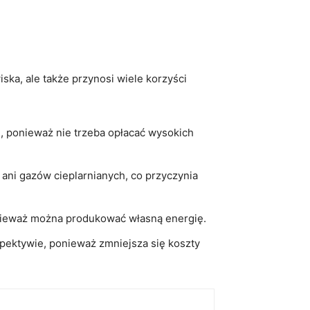
a, ale ⁤także przynosi wiele⁢ korzyści⁣
d, ponieważ nie trzeba⁤ opłacać wysokich
ń ani‌ gazów cieplarnianych, co przyczynia
onieważ⁤ można produkować własną energię.
pektywie, ponieważ zmniejsza się⁤ koszty