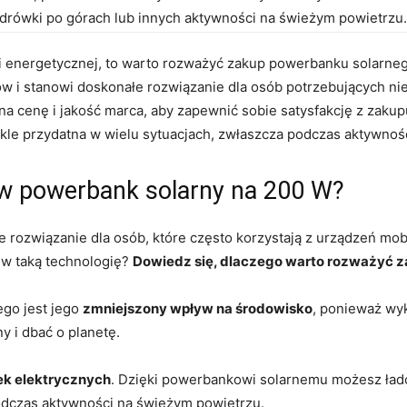
ówki‌ po górach lub⁢ innych​ aktywności na świeżym⁤ powietrzu.
ności energetycznej, to warto rozważyć zakup powerbanku solarne
 i⁢ stanowi ‍doskonałe rozwiązanie‍ dla osób‍ potrzebujących​ ni
a cenę⁤ i jakość‍ marca, aby zapewnić sobie satysfakcję ⁤z zakup
ykle przydatna w wielu⁣ sytuacjach, zwłaszcza podczas aktywno
 w powerbank solarny na 200 W?
ozwiązanie dla osób,‍ które często korzystają z ‌urządzeń mobi
 w​ taką technologię?
Dowiedz⁣ się, dlaczego warto rozważyć z
ego jest jego
zmniejszony ⁤wpływ na‍ środowisko
, ponieważ wy
 ⁣i ‌dbać o planetę.
ek elektrycznych
. Dzięki powerbankowi ⁤solarnemu możesz ład
odczas aktywności na świeżym powietrzu.