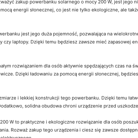
zważyć zakup powerbanku solarnego o mocy 200 W, jest jego n
ocą energii słonecznej, co jest nie ⁢tylko ⁣ekologiczne,‌ ale tak
erbanku jest jego duża pojemność, pozwalająca na wielokrotn
ty czy laptopy. Dzięki temu ‍będziesz zawsze mieć ​zapasowej‍ ene
ałym rozwiązaniem ‍dla osób⁢ aktywnie spędzających czas na ⁣św
wicze. Dzięki ładowaniu za⁤ pomocą energii słonecznej, będzies
rze i ‌lekkiej konstrukcji tego powerbanku. Dzięki temu łatwo‍ 
 Dodatkowo, ⁢solidna obudowa chroni urządzenie przed uszkodz
 W to praktyczne i​ ekologiczne rozwiązanie dla ‍osób poszuk
ia. Rozważ zakup tego urządzenia i ciesz się zawsze dostępną
 elektrycznego.