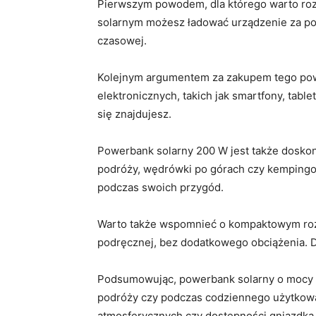
Pierwszym powodem,⁤ dla którego ‍warto ro
solarnym możesz ⁢ładować⁢ urządzenie ​za‍ pom
czasowej.
Kolejnym⁢ argumentem za zakupem tego pow
elektronicznych, takich jak smartfony, table
⁢się‌ znajdujesz.
Powerbank solarny 200 W ⁢jest także doskon
podróży, wędrówki po górach ‍czy⁢ kempingo
podczas swoich przygód.
Warto także wspomnieć o kompaktowym rozmia
podręcznej,‍ bez dodatkowego obciążenia.
Podsumowując, powerbank solarny o mocy 200
podróży czy podczas codziennego użytkowan
atmosferycznych czy dostępności gniazdka