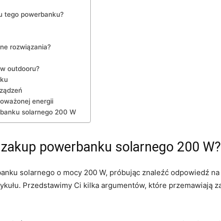
iu tego powerbanku?
ne⁢ rozwiązania?
ków outdooru?
nku
rządzeń
oważonej energii
anku​ solarnego 200⁢ W
 zakup powerbanku solarnego 200 W?
anku solarnego o mocy⁤ 200⁤ W, próbując znaleźć odpowiedź na 
ykułu.⁢ Przedstawimy ⁢Ci‌ kilka argumentów, które przemawiają z