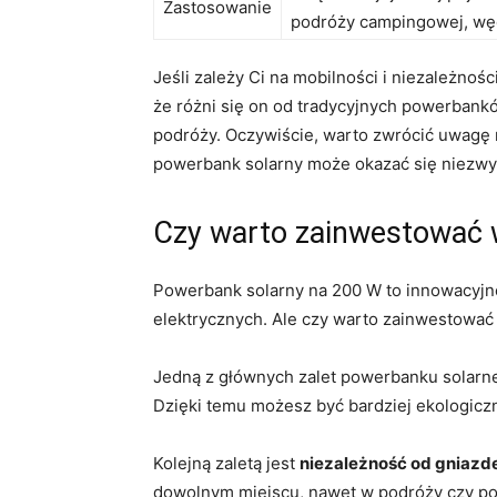
Zastosowanie
podróży campingowej, wędr
Jeśli​ zależy ⁣Ci na mobilności ‌i niezależ
że różni się on od ​tradycyjnych powerbanków
podróży.​ Oczywiście, warto zwrócić uwagę n
powerbank solarny ⁢może⁤ okazać ‍się niezw
Czy ⁣warto ​zainwestować
Powerbank solarny na 200 W to innowacyjne r
elektrycznych. ​Ale czy warto zainwestować
Jedną z ​głównych zalet powerbanku⁢ solarn
Dzięki temu możesz być ⁢bardziej ekologiczny
Kolejną zaletą jest
niezależność od gniazd
dowolnym miejscu, nawet​ w podróży czy p