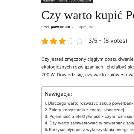
Gadżety i nowinki technologiczne
Czy warto kupić 
Przez
pawelh1988
-
13 lipca, 2025
3/5 - (6 votes)
Czy ‌jesteś zmęczony ciągłym poszukiwanie
ekologicznych rozwiązaniach i chciałbyś sko
200 W. Dowiedz⁢ się, czy warto ⁤zainwestowa
Nawigacja:
Dlaczego warto rozważyć zakup powerbank
Zalety‍ korzystania z energii słonecznej
Pojemność a⁣ efektywność⁢ -​ czym ⁤różni s
Czy ⁣warto ​zainwestować w powerbank sol
Korzyści płynące z‍ wykorzystania energii s