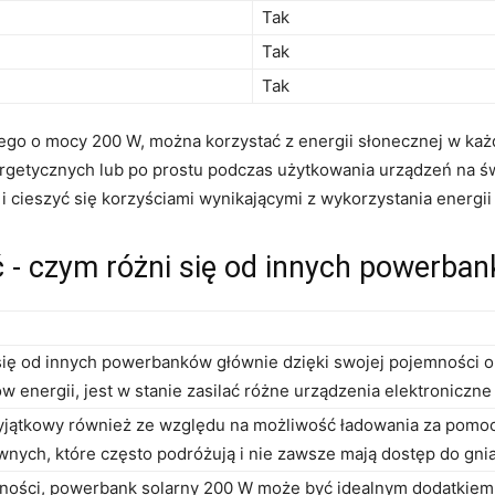
Tak
Tak
Tak
ego o mocy 200 W, można korzystać⁤ z ⁤energii słonecznej⁢ w ka
etycznych ‍lub po prostu podczas użytkowania urządzeń ⁤na‍ 
i cieszyć się ⁢korzyściami wynikającymi z ⁤wykorzystania energii
 -​ czym ⁤różni się od innych powerba
ę od innych⁢ powerbanków ⁤głównie dzięki swojej⁤ pojemności or
energii, jest w stanie zasilać różne urządzenia elektroniczne 
yjątkowy‍ również ze względu na możliwość ładowania za pomocą
ywnych, które często podróżują i nie zawsze mają dostęp do gnia
ności, ⁤powerbank⁣ solarny 200 W może być idealnym dodatkiem