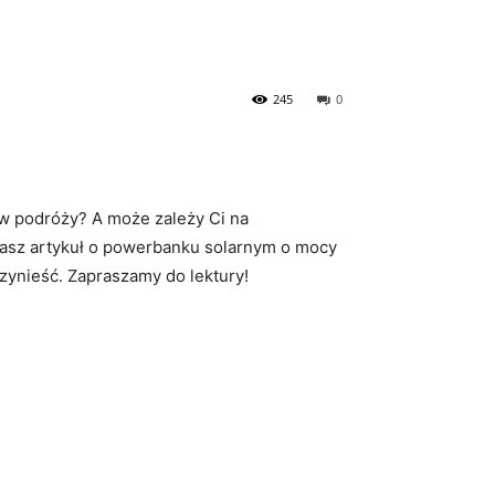
245
0
w podróży?⁢ A może zależy Ci na
 nasz​ artykuł o powerbanku solarnym o mocy
zynieść. Zapraszamy⁢ do lektury!