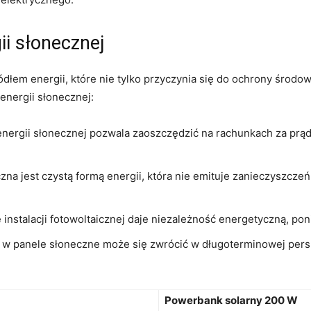
gii słonecznej
łem energii, które⁣ nie tylko przyczynia się do ochrony środowisk
energii⁣ słonecznej:
nergii słonecznej ​pozwala ​zaoszczędzić na⁢ rachunkach za prą
na​ jest czystą formą ⁢energii, która nie⁢ emituje zanieczyszcze
 instalacji fotowoltaicznej‍ daje niezależność energetyczną, p
 w ⁣panele słoneczne może się zwrócić‌ w długoterminowej⁤ pers
Powerbank solarny 200 ⁢W