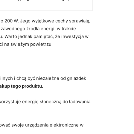
go ‍200 W.​ Jego wyjątkowe cechy sprawiają,
ezawodnego​ źródła energii⁣ w trakcie
u. Warto ⁣jednak pamiętać, że inwestycja w
ści na świeżym powietrzu.
lnych i chcą być niezależne ⁤od gniazdek‍
akup tego produktu.
korzystuje energię słoneczną do ładowania.
ować swoje urządzenia elektroniczne w