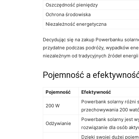
Oszczędność pieniędzy
Ochrona środowiska
Niezależność energetyczna
Decydując się ⁣na ⁢zakup Powerbanku ⁤solarn
przydatne podczas podróży, wypadków energ
niezależnym od tradycyjnych źródeł energii 
Pojemność a⁣ efektywność⁢
Pojemność
Efektywność
Powerbank solarny różni si
200 W
przechowywania 200 watów 
Powerbank ⁣solarny jest w
Odżywianie
⁣rozwiązanie dla osób akt
Dzięki swojej dużej pojem