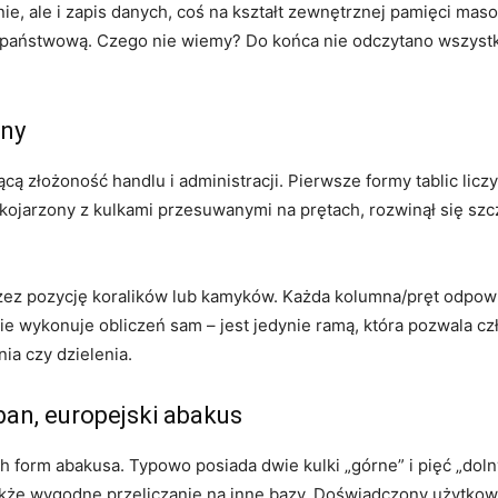
enie, ale i zapis danych, coś na kształt zewnętrznej pamięci ma
aństwową. Czego nie wiemy? Do końca nie odczytano wszystkich
any
cą złożoność handlu i administracji. Pierwsze formy tablic lic
 kojarzony z kulkami przesuwanymi na prętach, rozwinął się szc
rzez pozycję koralików lub kamyków. Każda kolumna/pręt odpo
ie wykonuje obliczeń sam – jest jedynie ramą, która pozwala cz
a czy dzielenia.
ban, europejski abakus
ch form abakusa. Typowo posiada dwie kulki „górne” i pięć „dol
akże wygodne przeliczanie na inne bazy. Doświadczony użytkown