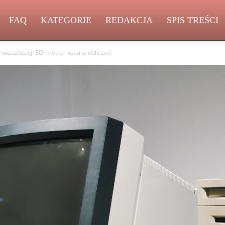
FAQ
KATEGORIE
REDAKCJA
SPIS TREŚCI
wizualizacji 3D: krótka historia obliczeń