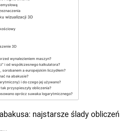
rzemysłową
rzeznaczenia
u wizualizacji 3D
akościowy
eszenie 3D
a przed wynalezieniem maszyn?
ci” i od współczesnego kalkulatora?
 sorobanem a europejskim liczydłem?
nać na abakusie?
arytmiczny) i do czego jej używano?
 tak przyspieszyły obliczenia?
tosowano oprócz suwaka logarytmicznego?
 abakusa: najstarsze ślady obliczeń