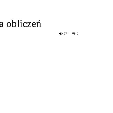
a obliczeń
77
0