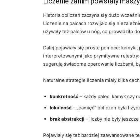
Liczenie zanim powstały masz
Historia obliczeń zaczyna się dużo wcześni
Liczenie na palcach rozwijało się niezależn
używały też palców u nóg, co prowadziło d
Dalej pojawiały się proste pomoce: kamyki, 
interpretowanymi jako prymitywne rejestry: 
sugerują świadome operowanie liczbami, by
Naturalne strategie liczenia miały kilka cec
konkretność
– każdy palec, kamyk czy na
lokalność
– „pamięć” obliczeń była fizycz
brak abstrakcji
– liczby nie były jeszc
Pojawiały się też bardziej zaawansowane te