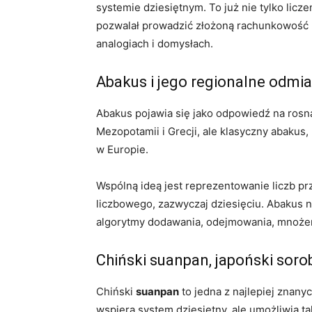
systemie dziesiętnym. To już nie tylko licz
pozwalał prowadzić złożoną rachunkowość p
analogiach i domysłach.
Abakus i jego regionalne odmi
Abakus pojawia się jako odpowiedź na rosną
Mezopotamii i Grecji, ale klasyczny abakus,
w Europie.
Wspólną ideą jest reprezentowanie liczb p
liczbowego, zazwyczaj dziesięciu. Abakus n
algorytmy dodawania, odejmowania, mnożeni
Chiński suanpan, japoński soro
Chiński
suanpan
to jedna z najlepiej znany
wspiera system dziesiętny, ale umożliwia t