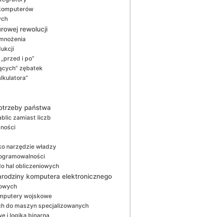
ą komputerów
ych
rowej rewolucji
 mnożenia
ukcji
„przed i po”
zących” zębatek
lkulatora”
potrzeby państwa
blic zamiast liczb
dności
ako narzędzie władzy
rogramowalności
do hal obliczeniowych
narodziny komputera elektronicznego
iowych
komputery wojskowe
ch do maszyn specjalizowanych
e i logika binarna