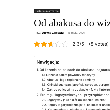
Historia informatyki
Od abakusa do wizu
Przez
Lucyna Zalewski
-
13 maja, 2026
2.6/5 - (8 votes)
Nawigacja:
Od liczenia na palcach do abakusa: najstars
Liczenie zanim powstały maszyny
Abakus i jego regionalne odmiany
Chiński suanpan, japoński soroban, europej
Zakres obliczeń na abakusie – fakty i interp
Era reguł logarytmicznych i przyrządów an
Logarytmy jako skrót do liczenia „na oko”
Reguły logarytmiczne jako „kalkulator anal
Krzywomierze, planimetry i mechaniczne in