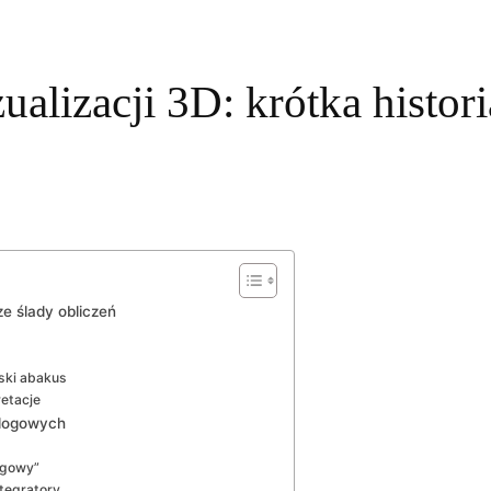
alizacji 3D: krótka histori
ze ślady obliczeń
ski abakus
retacje
alogowych
ogowy”
tegratory