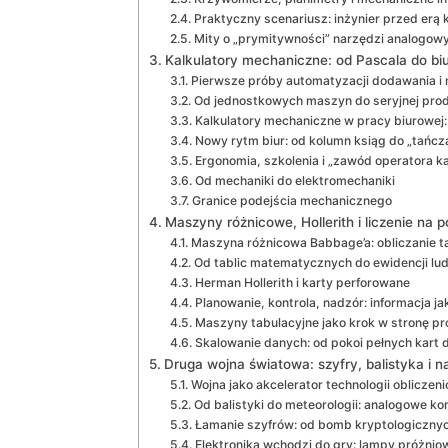
Praktyczny scenariusz: inżynier przed er
Mity o „prymitywności” narzędzi analogow
Kalkulatory mechaniczne: od Pascala do biu
Pierwsze próby automatyzacji dodawania i
Od jednostkowych maszyn do seryjnej prod
Kalkulatory mechaniczne w pracy biurowej: 
Nowy rytm biur: od kolumn ksiąg do „tańc
Ergonomia, szkolenia i „zawód operatora ka
Od mechaniki do elektromechaniki
Granice podejścia mechanicznego
Maszyny różnicowe, Hollerith i liczenie na 
Maszyna różnicowa Babbage’a: obliczanie ta
Od tablic matematycznych do ewidencji lu
Herman Hollerith i karty perforowane
Planowanie, kontrola, nadzór: informacja j
Maszyny tabulacyjne jako krok w stronę p
Skalowanie danych: od pokoi pełnych kart 
Druga wojna światowa: szyfry, balistyka i 
Wojna jako akcelerator technologii obliczen
Od balistyki do meteorologii: analogowe 
Łamanie szyfrów: od bomb kryptologiczny
Elektronika wchodzi do gry: lampy próżniow