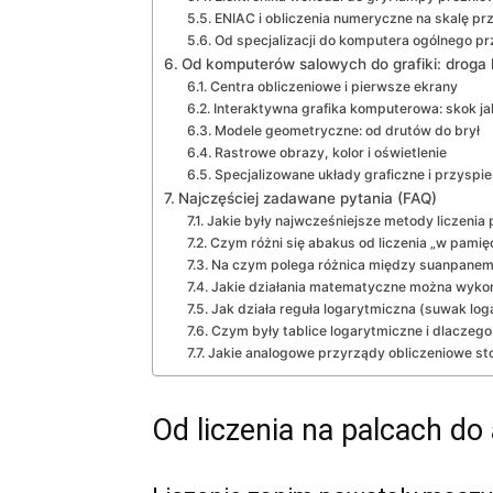
ENIAC i obliczenia numeryczne na skalę p
Od specjalizacji do komputera ogólnego p
Od komputerów salowych do grafiki: droga k
Centra obliczeniowe i pierwsze ekrany
Interaktywna grafika komputerowa: skok j
Modele geometryczne: od drutów do brył
Rastrowe obrazy, kolor i oświetlenie
Specjalizowane układy graficzne i przyspi
Najczęściej zadawane pytania (FAQ)
Jakie były najwcześniejsze metody liczeni
Czym różni się abakus od liczenia „w pamię
Na czym polega różnica między suanpanem,
Jakie działania matematyczne można wyko
Jak działa reguła logarytmiczna (suwak log
Czym były tablice logarytmiczne i dlaczego
Jakie analogowe przyrządy obliczeniowe s
Od liczenia na palcach do