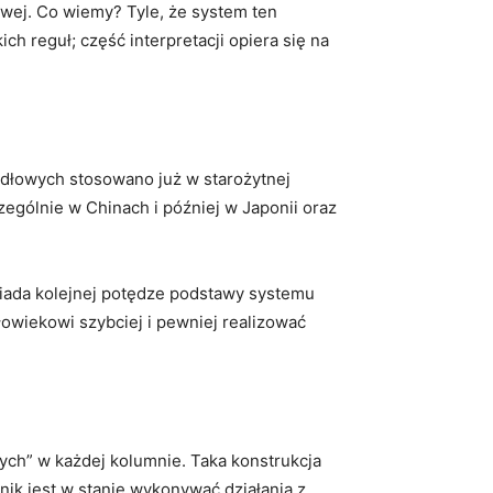
sowej. Co wiemy? Tyle, że system ten
 reguł; część interpretacji opiera się na
zydłowych stosowano już w starożytnej
zególnie w Chinach i później w Japonii oraz
wiada kolejnej potędze podstawy systemu
łowiekowi szybciej i pewniej realizować
nych” w każdej kolumnie. Taka konstrukcja
ik jest w stanie wykonywać działania z