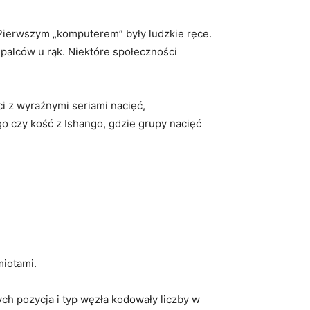
 Pierwszym „komputerem” były ludzkie ręce.
y palców u rąk. Niektóre społeczności
ci z wyraźnymi seriami nacięć,
go czy kość z Ishango, gdzie grupy nacięć
miotami.
ch pozycja i typ węzła kodowały liczby w