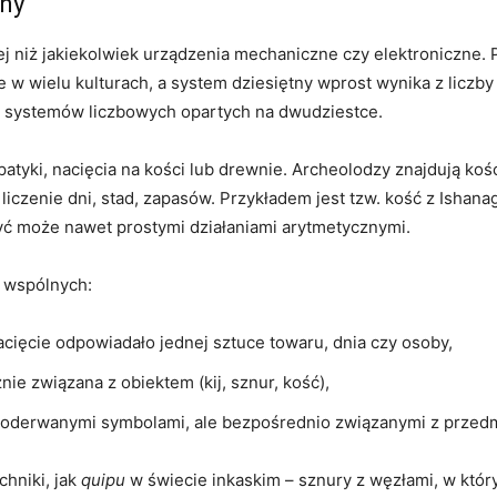
yny
ej niż jakiekolwiek urządzenia mechaniczne czy elektroniczne.
ie w wielu kulturach, a system dziesiętny wprost wynika z liczb
o systemów liczbowych opartych na dwudziestce.
patyki, nacięcia na kości lub drewnie. Archeolodzy znajdują koś
liczenie dni, stad, zapasów. Przykładem jest tzw. kość z Ishana
ć może nawet prostymi działaniami arytmetycznymi.
h wspólnych:
cięcie odpowiadało jednej sztuce towaru, dnia czy osoby,
nie związana z obiektem (kij, sznur, kość),
ze oderwanymi symbolami, ale bezpośrednio związanymi z przed
chniki, jak
quipu
w świecie inkaskim – sznury z węzłami, w który