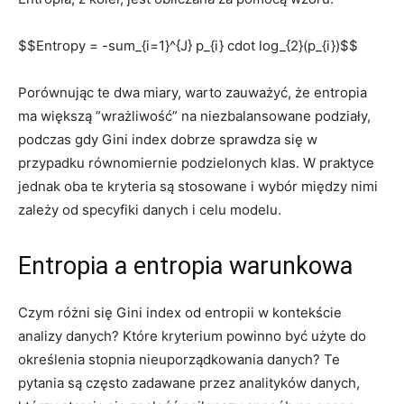
$$Entropy = -sum_{i=1}^{J} p_{i} cdot log_{2}(p_{i})$$
Porównując te dwa miary, warto zauważyć, że entropia
ma większą ​”wrażliwość” na niezbalansowane‍ podziały,
podczas gdy Gini index dobrze sprawdza się w
przypadku równomiernie podzielonych​ klas. W⁣ praktyce
‌jednak oba te ⁢kryteria są stosowane i wybór​ między nimi
zależy od specyfiki danych i celu modelu.
Entropia a entropia warunkowa
Czym różni się Gini index od entropii w kontekście
analizy danych? Które kryterium powinno być użyte do
określenia stopnia nieuporządkowania danych?‌ Te
pytania są często zadawane przez analityków danych,