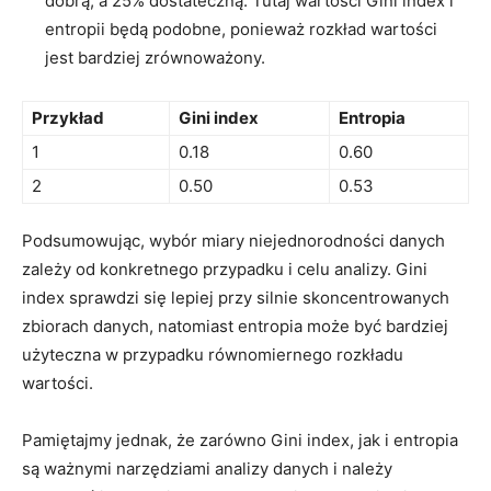
dobrą, a 25% dostateczną.‍ Tutaj wartości Gini index i
entropii będą podobne, ponieważ rozkład wartości
jest bardziej zrównoważony.
Przykład
Gini index
Entropia
1
0.18
0.60
2
0.50
0.53
Podsumowując, wybór miary niejednorodności danych
zależy od konkretnego przypadku i celu analizy. Gini
index sprawdzi się lepiej przy silnie skoncentrowanych
zbiorach‌ danych, natomiast entropia ⁣może być bardziej ​
użyteczna w przypadku równomiernego⁣ rozkładu
wartości.
Pamiętajmy jednak, że zarówno Gini index, jak i entropia
są ważnymi narzędziami analizy danych ⁤i należy