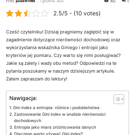
Przez
pawelh1988
-
7 grudnia, 2025
352
0
2.5/5 - (10 votes)
Cześć czytelniku! Dzisiaj ⁤pragniemy zagłębić się w
zagadnienie dotyczące nierówności⁣ dochodowej oraz
wykorzystania wskaźnika⁤ Giniego i entropii jako
kryteriów jej ⁣pomiaru. Czy warto się nimi posługiwać?
Jakie są zalety i wady obu metod? Odpowiedzi na te
pytania poszukamy w naszym dzisiejszym artykule.
Zatem zapraszam do lektury!
Nawigacja:
Gini index a entropia: różnice i podobieństwa
Zastosowanie Gini index w analizie nierówności
dochodowych
Entropia jako miara zróżnicowania danych
Dlaczego warto używać Gini index?