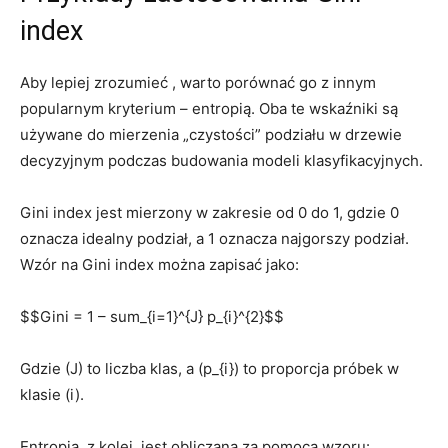
index
Aby lepiej zrozumieć , warto porównać go z innym
popularnym kryterium – entropią. Oba te wskaźniki są
używane do mierzenia „czystości” podziału w drzewie
decyzyjnym podczas budowania modeli klasyfikacyjnych.
Gini index jest mierzony w zakresie od 0 do 1, gdzie 0
⁤oznacza idealny podział, a 1 oznacza najgorszy podział.
Wzór na Gini index można zapisać jako:
$$Gini = 1 – sum_{i=1}^{J} p_{i}^{2}$$
Gdzie (J) ⁣to liczba klas, a ⁣(p_{i}) to proporcja próbek w
klasie (i).
Entropia, z kolei, jest obliczana za pomocą wzoru: