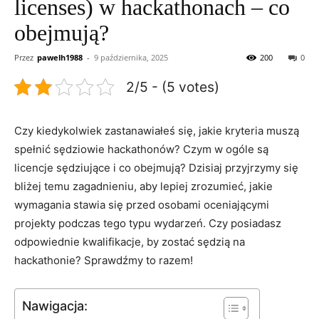
licenses) w hackathonach – co
obejmują?
Przez
pawelh1988
-
9 października, 2025
200
0
2/5 - (5 votes)
Czy kiedykolwiek zastanawiałeś się, jakie kryteria muszą
spełnić ‌sędziowie hackathonów? Czym ⁣w⁣ ogóle‌ są
licencje sędziujące i co obejmują? Dzisiaj przyjrzymy się
bliżej temu‍ zagadnieniu, aby lepiej⁤ zrozumieć, jakie
wymagania stawia się przed osobami oceniającymi
projekty podczas ⁢tego typu wydarzeń. Czy‍ posiadasz
odpowiednie⁤ kwalifikacje, ⁤by zostać sędzią na
hackathonie?⁤ Sprawdźmy to ​razem!
Nawigacja: