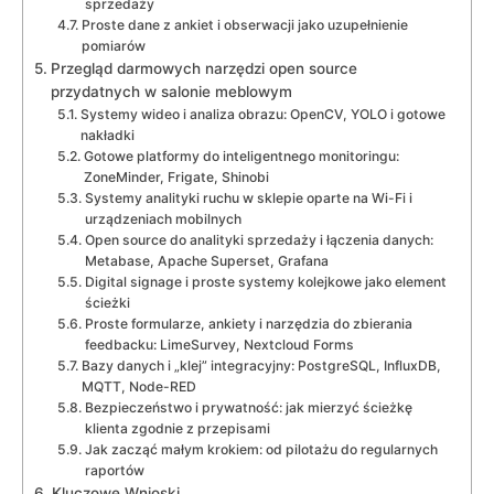
sprzedaży
Proste dane z ankiet i obserwacji jako uzupełnienie
pomiarów
Przegląd darmowych narzędzi open source
przydatnych w salonie meblowym
Systemy wideo i analiza obrazu: OpenCV, YOLO i gotowe
nakładki
Gotowe platformy do inteligentnego monitoringu:
ZoneMinder, Frigate, Shinobi
Systemy analityki ruchu w sklepie oparte na Wi-Fi i
urządzeniach mobilnych
Open source do analityki sprzedaży i łączenia danych:
Metabase, Apache Superset, Grafana
Digital signage i proste systemy kolejkowe jako element
ścieżki
Proste formularze, ankiety i narzędzia do zbierania
feedbacku: LimeSurvey, Nextcloud Forms
Bazy danych i „klej” integracyjny: PostgreSQL, InfluxDB,
MQTT, Node-RED
Bezpieczeństwo i prywatność: jak mierzyć ścieżkę
klienta zgodnie z przepisami
Jak zacząć małym krokiem: od pilotażu do regularnych
raportów
Kluczowe Wnioski