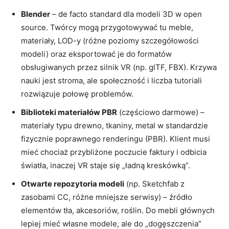
Blender
– de facto standard dla modeli 3D w open
source. Twórcy mogą przygotowywać tu meble,
materiały, LOD-y (różne poziomy szczegółowości
modeli) oraz eksportować je do formatów
obsługiwanych przez silnik VR (np. glTF, FBX). Krzywa
nauki jest stroma, ale społeczność i liczba tutoriali
rozwiązuje połowę problemów.
Biblioteki materiałów PBR
(częściowo darmowe) –
materiały typu drewno, tkaniny, metal w standardzie
fizycznie poprawnego renderingu (PBR). Klient musi
mieć chociaż przybliżone poczucie faktury i odbicia
światła, inaczej VR staje się „ładną kreskówką”.
Otwarte repozytoria modeli
(np. Sketchfab z
zasobami CC, różne mniejsze serwisy) – źródło
elementów tła, akcesoriów, roślin. Do mebli głównych
lepiej mieć własne modele, ale do „dogęszczenia”