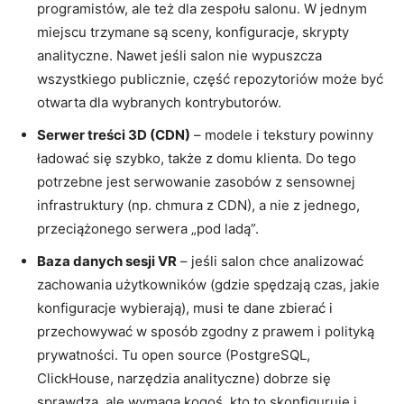
programistów, ale też dla zespołu salonu. W jednym
miejscu trzymane są sceny, konfiguracje, skrypty
analityczne. Nawet jeśli salon nie wypuszcza
wszystkiego publicznie, część repozytoriów może być
otwarta dla wybranych kontrybutorów.
Serwer treści 3D (CDN)
– modele i tekstury powinny
ładować się szybko, także z domu klienta. Do tego
potrzebne jest serwowanie zasobów z sensownej
infrastruktury (np. chmura z CDN), a nie z jednego,
przeciążonego serwera „pod ladą”.
Baza danych sesji VR
– jeśli salon chce analizować
zachowania użytkowników (gdzie spędzają czas, jakie
konfiguracje wybierają), musi te dane zbierać i
przechowywać w sposób zgodny z prawem i polityką
prywatności. Tu open source (PostgreSQL,
ClickHouse, narzędzia analityczne) dobrze się
sprawdza, ale wymaga kogoś, kto to skonfiguruje i