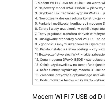
Modem ‌Wi-Fi ​7 USB⁢ od⁤ D-Link – co warto⁢ w
Najnowszy‍ model DWA-X1850E w ‍pierwszyc
Szybkość i skuteczność sygnału Wi-Fi 7 – j
Nowoczesny ​design i ⁢solidna konstrukcja 
Funkcje i możliwości⁣ konfiguracji modemu
Zalety i⁢ wady urządzenia w ‍opinii ekspertó
Testy prędkości transferu⁣ danych w różny
Obsługiwane standardy sieci Wi-Fi⁢ 7 – na c
Zgodność z innymi urządzeniami i systema
Prosta instalacja i łatwa obsługa – ‌czy każ
Bezpieczeństwo sieci Wi-Fi ‌-⁢ jakie zabezp
Cena modemu ⁢DWA-X1850E – ‌czy opłaca 
Opinie użytkowników ‌na temat ⁢funkcjonaln
Które funkcje ​wyróżniają modem D-Link na
Zalecenia dotyczące​ optymalnego⁢ ustawi
Podsumowanie⁣ testów – czy warto‌ wybr
Modem ‌Wi-Fi ​7 USB⁢ od⁤ D