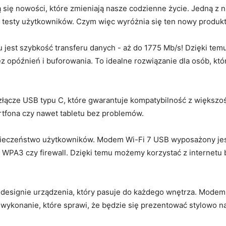
ą się nowości, ⁤które​ zmieniają​ nasze codzienne życie. Jedną z
 testy użytkowników. Czym ​więc wyróżnia się‍ ten nowy produk
jest szybkość transferu danych -‌ aż do 1775‌ Mb/s! Dzięki te
ez opóźnień i buforowania. To​ idealne rozwiązanie dla ⁢osób, któ
złącze USB typu C, które gwarantuje kompatybilność ⁣z większ
fona czy nawet ​tabletu bez ​problemów.
ezpieczeństwo‍ użytkowników. Modem Wi-Fi 7 USB wyposażony j
k⁤ WPA3 czy firewall. Dzięki temu‍ możemy korzystać ‌z internetu
esignie urządzenia, który pasuje do każdego ​wnętrza. Modem⁣
 wykonanie, ‌które sprawi, że będzie ‍się ⁢prezentować stylowo 