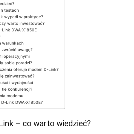
iedzieć?
h testach
ak wypadł w⁢ praktyce?
– czy warto inwestować?
 D-Link DWA-X1850E
w
ch warunkach
o ‌zwrócić uwagę?
mi operacyjnymi
dy sobie poradzi?
ieczenia oferuje modem ​D-Link?
się zainwestować?
ości i ⁢wydajności
 tle konkurencji?
enia‌ modemu
ać D-Link DWA-X1850E?
-Link – co warto⁢ wiedzieć?