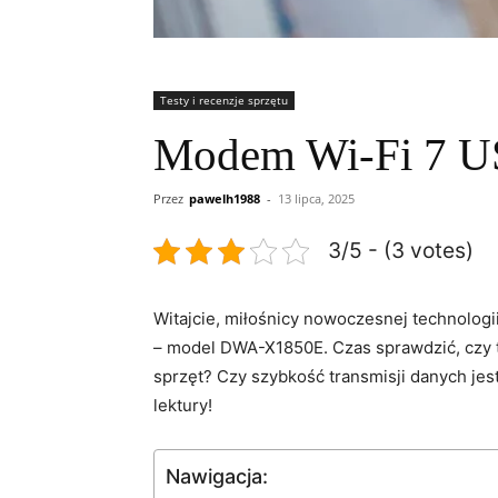
Testy i recenzje sprzętu
Modem Wi-Fi 7 U
Przez
pawelh1988
-
13 lipca, 2025
3/5 - (3 votes)
Witajcie, ⁣miłośnicy ​nowoczesnej technolog
– model ‌DWA-X1850E. Czas sprawdzić, czy 
sprzęt? ⁢Czy szybkość ‌transmisji danych j
lektury!
Nawigacja: