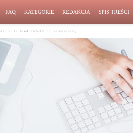
FAQ
KATEGORIE
REDAKCJA
SPIS TREŚCI
Fi 7 USB – D-Link DWA-X1850E pierwsze testy