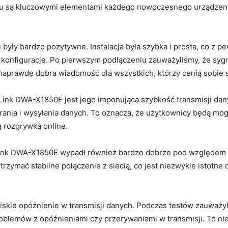
łu są kluczowymi elementami każdego ⁤nowoczesnego urządzenia
yły bardzo ⁤pozytywne. Instalacja była⁢ szybka i ⁢prosta, co z ‌
 ‍konfiguracje. Po pierwszym podłączeniu zauważyliśmy, że sygnał
aprawdę dobra wiadomość dla ‍wszystkich, którzy cenią sobie s
 DWA-X1850E jest‌ jego imponująca⁢ szybkość transmisji danyc
ia i wysyłania​ danych. ‍To oznacza,⁣ że użytkownicy będą⁣ mog
ą rozgrywką online.
nk⁣ DWA-X1850E wypadł również bardzo dobrze​ pod względem za
zymać ‍stabilne ⁢połączenie z siecią, co ​jest niezwykle istotne d
kie opóźnienie w transmisji ⁢danych. Podczas testów ⁢zauważyli
lemów z opóźnieniami czy przerywaniami w‌ transmisji. To niewąt