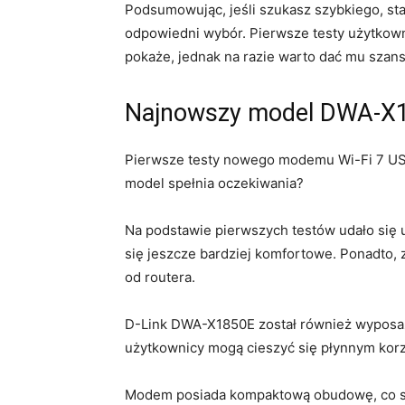
Podsumowując, ‌jeśli⁤ szukasz szybkiego,⁢ s
odpowiedni wybór. Pierwsze testy​ użytkown
pokaże, jednak na razie ‌warto dać ⁤mu sza
Najnowszy‍ model DWA-X1
Pierwsze testy nowego ⁣modemu Wi-Fi 7 US
model ‍spełnia oczekiwania?
Na podstawie ​pierwszych testów udało się ust
się jeszcze bardziej komfortowe. Ponadto, z
od routera.
D-Link DWA-X1850E został również wyposażo
użytkownicy mogą cieszyć⁤ się płynnym korzy
Modem posiada kompaktową obudowę, co spraw