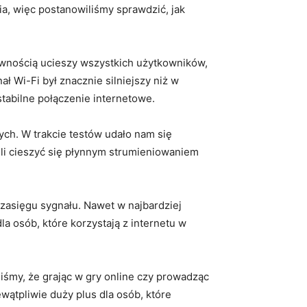
, więc postanowiliśmy sprawdzić, jak
pewnością ucieszy ⁢wszystkich użytkowników,
‌ Wi-Fi był znacznie silniejszy niż‍ w
tabilne połączenie internetowe.
h. W ‍trakcie testów udało⁢ nam się
li ​cieszyć ⁣się płynnym strumieniowaniem
sięgu sygnału. Nawet ​w najbardziej
la osób, które korzystają z internetu⁣ w
śmy,​ że grając w gry ⁤online czy prowadząc
pliwie duży⁣ plus dla​ osób,‌ które