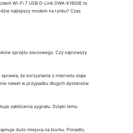
odem Wi-Fi ​7 ⁣USB ⁢D-Link‍ DWA-X1850E⁣ to
ędzie najlepszy modem ⁣na⁤ rynku? Czas
ików sprzętu ⁣sieciowego. Czy najnowszy
rawia, że​ korzystanie ‍z ‌internetu staje⁣
enie nawet w ‍przypadku⁣ długich dystansów
je zakłócenia sygnału. Dzięki​ temu
ajmuje dużo miejsca na biurku. Ponadto,