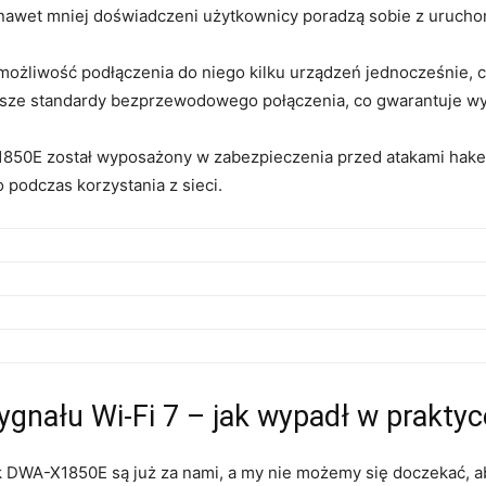
że‍ nawet mniej doświadczeni użytkownicy poradzą sobie z​ uruc
liwość podłączenia do niego kilku​ urządzeń jednocześnie, co 
sze standardy ⁢bezprzewodowego połączenia, co ‍gwarantuje⁣ wy
1850E został wyposażony w zabezpieczenia⁤ przed atakami hake
odczas korzystania ‌z⁢ sieci.
gnału Wi-Fi 7 – jak wypadł w⁢ praktyc
DWA-X1850E są ⁣już za nami, a my nie możemy‌ się doczekać, aby