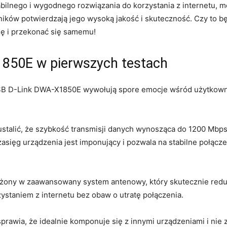
tabilnego i wygodnego rozwiązania do korzystania z internetu, ‌m
ików potwierdzają ⁣jego‌ wysoką jakość i skuteczność. Czy to b
nsę i przekonać się samemu!
850E w ‍pierwszych testach
B D-Link ⁤DWA-X1850E wywołują spore ‍emocje​ wśród użytkown
alić, że szybkość transmisji‌ danych⁣ wynosząca do ‌1200 Mbps ⁤sp
asięg urządzenia jest imponujący i ⁤pozwala na stabilne ‌połącz
ny w⁢ zaawansowany system‍ antenowy, który skutecznie reduku
staniem z internetu‍ bez obaw o utratę⁢ połączenia.
ia, że⁢ idealnie⁣ komponuje się z innymi urządzeniami i nie z