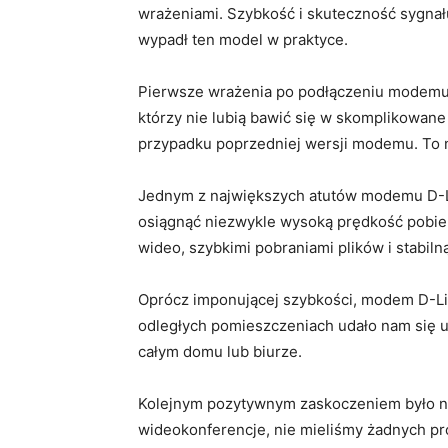
wrażeniami.‍ Szybkość i skuteczność sygna
wypadł ‍ten model w praktyce.
Pierwsze wrażenia po ⁢podłączeniu modemu‍ b
którzy nie lubią bawić ​się ‌w skomplikowane
przypadku poprzedniej ⁣wersji modemu. To n
Jednym z największych atutów modemu D-Link
osiągnąć niezwykle wysoką prędkość pobieran
wideo, szybkimi pobraniami plików i stabiln
Oprócz imponującej szybkości, modem D-Li
odległych pomieszczeniach ​udało⁢ nam się utr
⁤całym domu ⁣lub ⁢biurze.
Kolejnym⁢ pozytywnym zaskoczeniem⁤ było nis
wideokonferencje, nie mieliśmy żadnych prob