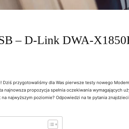
SB – D-Link DWA-X1850E 
ii! Dziś przygotowaliśmy‌ dla ⁣Was pierwsze testy nowego Modem
ta najnowsza propozycja spełnia oczekiwania wymagających uż
est na⁣ najwyższym poziomie? Odpowiedzi na te pytania znajdzie