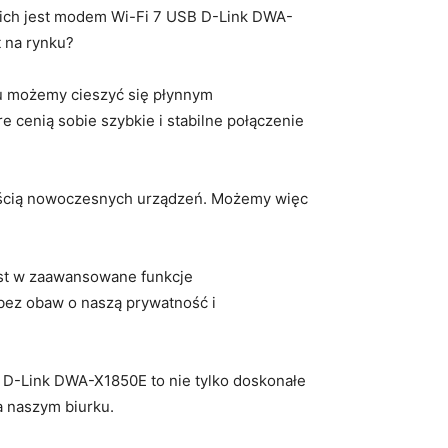
 nich jest ⁢modem‌ Wi-Fi 7 ​USB D-Link DWA-
t na rynku?
mu możemy cieszyć się płynnym
re cenią sobie szybkie i stabilne połączenie
ością ‌nowoczesnych urządzeń.⁢ Możemy więc
est w zaawansowane funkcje
 bez‍ obaw o⁣ naszą prywatność i
 D-Link DWA-X1850E to nie tylko ⁣doskonałe
na naszym biurku.