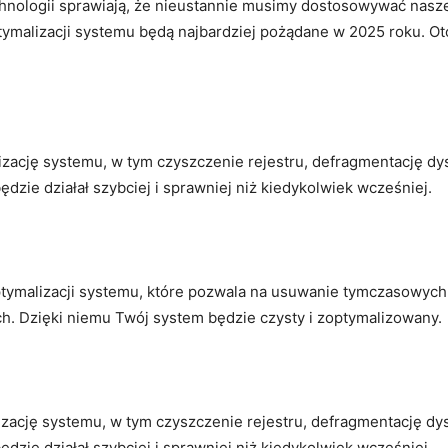
echnologii sprawiają, że nieustannie musimy dostosowywać na
tymalizacji systemu będą najbardziej pożądane w 2025 roku. Oto
zację systemu, w tym czyszczenie rejestru, defragmentację dy
dzie działał szybciej i sprawniej niż kiedykolwiek wcześniej.
tymalizacji systemu, które pozwala na usuwanie tymczasowych p
h. Dzięki niemu Twój system będzie czysty i zoptymalizowany.
ację systemu, w tym czyszczenie rejestru, defragmentację dys
dzie działał szybciej i sprawniej niż kiedykolwiek wcześniej.