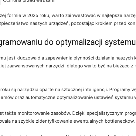
Ochrona przed wirusami
ej formie w 2025 roku, warto zainwestować w najlepsze narzędz
zpieczeństwo naszych urządzeń, pozostając krokiem przed kon
gramowaniu do optymalizacji systemu
emu jest kluczowa dla zapewnienia płynności działania naszyc
ziej zaawansowanych narzędzi, dlatego warto być na bieżąco 
oku są narzędzia oparte na sztucznej inteligencji. Programy w
blemów oraz automatyczne optymalizowanie ustawień systemu w
st także monitorowanie zasobów. Dzięki specjalistycznym pro
wala na szybkie zidentyfikowanie ewentualnych bottlenecków.