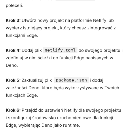
poleceń.
Krok 3:
​Utwórz nowy ⁣projekt ‍na platformie ⁣Netlify ‍lub
wybierz istniejący‍ projekt, który chcesz zintegrować z
funkcjami ⁤Edge.
Krok 4:
Dodaj plik
netlify.toml
do swojego projektu i
zdefiniuj w nim ścieżki do funkcji‍ Edge napisanych⁤ w
Deno.
Krok 5:
⁣Zaktualizuj plik ⁤
package.json
i ‌dodaj⁢
zależności Deno,⁣ które będą wykorzystywane w Twoich
funkcjach Edge.
Krok ​6:
Przejdź ⁢do ustawień Netlify dla⁤ swojego projektu
⁣i skonfiguruj środowisko uruchomieniowe dla funkcji⁢
Edge, ​wybierając Deno jako⁤ runtime.