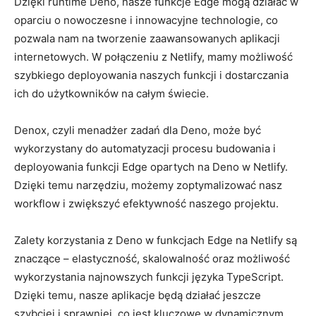
Dzięki ‌runtime Deno, nasze ⁣funkcje Edge mogą⁣ działać w
⁣oparciu o⁤ nowoczesne i innowacyjne technologie, co
pozwala nam ‌na⁣ tworzenie ‍zaawansowanych aplikacji
internetowych. W połączeniu​ z Netlify, mamy możliwość
szybkiego deployowania naszych funkcji i dostarczania
⁤ich do użytkowników na całym świecie.
Denox, czyli⁣ menadżer zadań dla Deno, ​może być
wykorzystany do⁣ automatyzacji‍ procesu budowania i
deployowania funkcji‍ Edge opartych na Deno w ‍Netlify.
Dzięki temu⁤ narzędziu, możemy zoptymalizować ⁢nasz
workflow i zwiększyć efektywność naszego​ projektu.
Zalety⁣ korzystania‌ z Deno w funkcjach Edge na Netlify są⁤
znaczące – elastyczność, skalowalność oraz możliwość
wykorzystania najnowszych funkcji języka TypeScript.
‌Dzięki temu, nasze aplikacje będą działać jeszcze​
szybciej i ​sprawniej, co jest‍ kluczowe ‌w dynamicznym