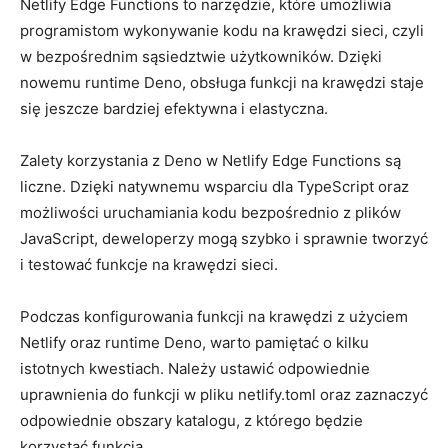
Netlify ‍Edge Functions to‍ narzędzie, które⁤ umożliwia
programistom ⁤wykonywanie kodu ‍na krawędzi ​sieci, ⁢czyli
w bezpośrednim sąsiedztwie ⁤użytkowników. Dzięki
nowemu​ runtime Deno, obsługa⁢ funkcji na krawędzi staje
⁤się jeszcze ⁣bardziej efektywna i​ elastyczna.
Zalety korzystania z Deno ⁣w Netlify ‍Edge Functions są
liczne. Dzięki‍ natywnemu wsparciu dla ⁣TypeScript oraz
możliwości uruchamiania kodu bezpośrednio z plików
JavaScript, deweloperzy⁤ mogą szybko i sprawnie tworzyć
i⁢ testować funkcje na⁢ krawędzi sieci.
Podczas konfigurowania funkcji ‌na krawędzi z użyciem
Netlify ​oraz runtime Deno,⁣ warto pamiętać o kilku
istotnych kwestiach. ⁤Należy ustawić odpowiednie
‌uprawnienia​ do funkcji w pliku netlify.toml⁢ oraz zaznaczyć
odpowiednie obszary katalogu, z którego będzie
korzystać funkcja.