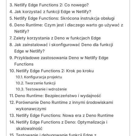
Netlify Edge⁣ Functions 2: Co‍ nowego?
Jak korzystać z funkcji Edge w⁤ Netlify?
Netlify Edge​ Functions: ‌Skrócona instrukcja obsługi
Deno Runtime: Czym jest i dlaczego warto go ⁤używać z
Netlify?
Zalety korzystania z Deno w funkcjach Edge
Jak zainstalować i skonfigurować⁣ Deno ‍dla funkcji
Edge w Netlify?
Przykładowe ⁤zastosowania Deno w Netlify‌ Edge
Functions
Netlify Edge Functions 2: ‍Krok po kroku
Konfiguracja projektu
Tworzenie funkcji
Testowanie i wdrożenie
Deno Runtime: Bezpieczeństwo i wydajność
Porównanie Deno‍ Runtime z innymi środowiskami‌
wykonawczymi
Netlify Edge ⁤Functions:⁤ Nowa ​era⁤ z ​Deno Runtime
Netlify Edge Functions z Deno: Optymalizacja i
skalowalność
Testowanie i debugowanie funkcji‌ Edge z ​