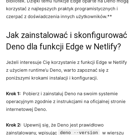
bibliotek. Dzięki temu funkcje ‌Edge oparte ‍na ⁤Deno mogą‌
korzystać z‌ najlepszych praktyk programistycznych i
czerpać ⁣z doświadczenia innych ​użytkowników.**
Jak zainstalować i skonfigurować⁣
Deno ‍dla funkcji Edge w Netlify?
Jeżeli interesuje Cię korzystanie z​ funkcji Edge w⁢ Netlify
z ⁣użyciem runtime’u Deno, ‌warto zapoznać się​ z
poniższymi krokami instalacji i konfiguracji.
Krok 1:
⁤ Pobierz i zainstaluj ​Deno‍ na swoim systemie
operacyjnym zgodnie ⁣z instrukcjami na oficjalnej ‌stronie
internetowej‍ Deno.
Krok ⁢2:
‍ Upewnij się, że Deno jest ‌prawidłowo
zainstalowany,​ wpisując
deno --version
‌ w wierszu