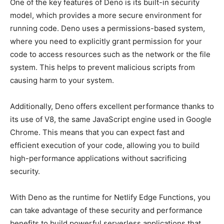
One of ​the⁤ key features⁣ of Deno is its‌ built-in security
model, which provides a more secure environment for
running code. Deno uses a permissions-based ‌system,
where you need to explicitly grant permission for your
⁣code to access resources such as the network or ‌the file
system. This helps to prevent malicious‍ scripts from
causing harm to your​ system.
Additionally, Deno⁢ offers ⁣excellent ⁢performance thanks to
its use of V8, the ​same JavaScript engine used in Google
Chrome. This⁢ means ‍that you can expect fast and
efficient execution of ‌your code, allowing you to ⁤build
⁢high-performance applications without sacrificing
security.
With Deno as the ⁣runtime for Netlify ⁢Edge ⁢Functions,⁣ you
can​ take advantage ⁤of these security and⁣ performance
benefits to build⁢ powerful serverless applications that ​