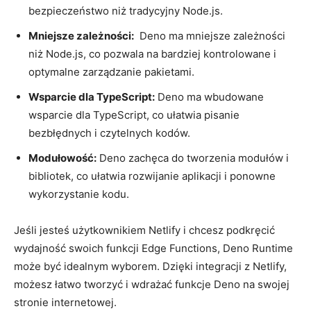
bezpieczeństwo ‍niż tradycyjny ⁢Node.js.
Mniejsze zależności:
‌ Deno ma mniejsze zależności
niż Node.js, co pozwala⁢ na bardziej kontrolowane i
⁢optymalne⁤ zarządzanie pakietami.
Wsparcie dla TypeScript:
Deno​ ma wbudowane
wsparcie dla ⁣TypeScript, co ułatwia pisanie
bezbłędnych ‌i czytelnych⁤ kodów.
Modułowość:
Deno zachęca do tworzenia ⁤modułów​ i​
bibliotek, co ułatwia rozwijanie ​aplikacji i ponowne⁣
wykorzystanie kodu.
Jeśli jesteś użytkownikiem Netlify ‍i chcesz podkręcić
wydajność swoich funkcji Edge⁢ Functions, Deno Runtime
⁢może być idealnym wyborem.‌ Dzięki integracji ‌z⁣ Netlify,
możesz ⁣łatwo tworzyć i wdrażać⁣ funkcje Deno ​na swojej
stronie​ internetowej.