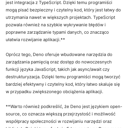
jest integracja z ‍TypeScript. Dzięki temu programiści
mogą⁢ pisać bezpieczny i​ czytelny kod, ⁤który⁤ jest⁣ łatwy do
utrzymania nawet w większych⁢ projektach. TypeScript
pozwala również na szybkie wykrywanie błędów i
‌poprawne zarządzanie typami ‍danych, ‌co znacząco
ułatwia rozwijanie ⁣aplikacji.**
Oprócz‍ tego,‌ Deno oferuje wbudowane narzędzia‌ do
‍zarządzania pamięcią⁤ oraz dostęp do nowoczesnych
funkcji języka‌ JavaScript, takich jak async/await czy
destrukturyzacja.⁢ Dzięki temu programiści mogą tworzyć
bardziej​ efektywny i czytelny kod, ⁣który łatwo skaluje się
w ⁢przypadku zwiększonego obciążenia aplikacji.
**Warto również podkreślić,⁣ że ​Deno jest językiem open-
source, co oznacza‌ większą​ przejrzystość i możliwość⁣
współpracy społeczności‍ w ⁣rozwijaniu narzędzi ‌oraz