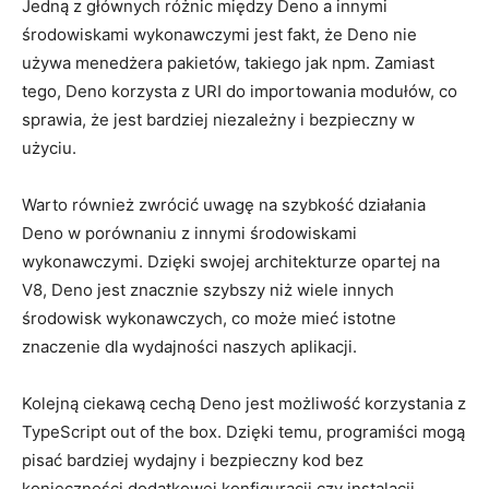
Jedną z głównych różnic między ‌Deno⁣ a innymi
środowiskami wykonawczymi jest‌ fakt, ⁣że Deno nie
używa menedżera pakietów, takiego ‌jak npm. Zamiast
tego, ⁤Deno korzysta z URI do importowania modułów, co
sprawia, że jest bardziej niezależny i​ bezpieczny w
użyciu.
Warto również zwrócić uwagę‌ na szybkość działania
Deno w‌ porównaniu z innymi środowiskami‌
wykonawczymi. Dzięki swojej architekturze opartej na
V8, Deno ⁢jest ⁣znacznie szybszy niż wiele‌ innych
środowisk‌ wykonawczych, co może mieć istotne
znaczenie ​dla wydajności‍ naszych ‍aplikacji.
Kolejną ‍ciekawą cechą Deno ⁣jest możliwość korzystania z
TypeScript out of the box. Dzięki⁤ temu, ⁤programiści mogą
pisać bardziej wydajny i bezpieczny kod ⁢bez
konieczności dodatkowej⁢ konfiguracji czy ⁤instalacji