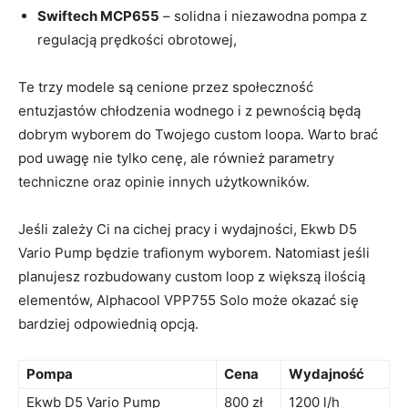
Swiftech MCP655
– solidna i niezawodna ‌pompa z
⁢regulacją prędkości obrotowej,
Te trzy modele są ⁤cenione przez⁤ społeczność
entuzjastów chłodzenia‍ wodnego i⁣ z pewnością będą
dobrym ⁣wyborem do Twojego​ custom loopa. ⁣Warto brać
pod ‌uwagę​ nie tylko cenę, ale również parametry
⁢techniczne oraz​ opinie innych⁤ użytkowników.
Jeśli zależy Ci na cichej pracy i wydajności, Ekwb D5
Vario Pump będzie ‍trafionym ⁢wyborem.⁣ Natomiast jeśli⁤
planujesz‍ rozbudowany‌ custom ⁣loop z większą​ ilością
⁤elementów, Alphacool VPP755 Solo może ⁤okazać się
bardziej odpowiednią ‌opcją.
Pompa
Cena
Wydajność
Ekwb D5 Vario ⁣Pump
800 zł
1200 l/h