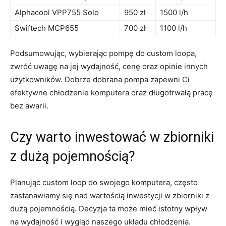
Alphacool‍ VPP755⁣ Solo
950‍ zł
1500 ‌l/h
Swiftech‌ MCP655
700 zł
1100 l/h
Podsumowując, wybierając ⁣pompę⁢ do ⁤custom loopa,
zwróć uwagę na⁢ jej ⁢wydajność, cenę oraz opinie innych‌
użytkowników. Dobrze dobrana ‍pompa zapewni Ci
efektywne chłodzenie‌ komputera oraz długotrwałą pracę
bez awarii.
Czy warto inwestować w zbiorniki
z dużą pojemnością?
Planując custom loop ‍do swojego komputera, często⁣
zastanawiamy się nad wartością inwestycji w zbiorniki z
dużą pojemnością. Decyzja ‌ta może mieć istotny wpływ
na ‌wydajność‌ i wygląd naszego układu ‌chłodzenia.