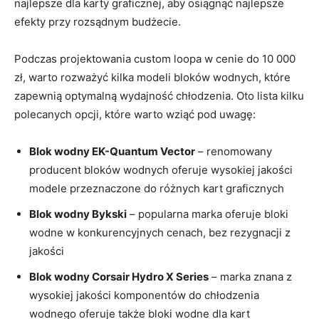
najlepsze ‌dla karty ​graficznej, aby osiągnąć najlepsze
efekty przy rozsądnym budżecie.
Podczas projektowania ‍custom loopa w cenie do 10 000
zł, warto rozważyć kilka modeli ⁣bloków wodnych, które
zapewnią⁣ optymalną wydajność chłodzenia. Oto lista kilku
polecanych opcji,⁣ które warto wziąć pod uwagę:
Blok wodny EK-Quantum Vector
– renomowany
producent bloków‍ wodnych oferuje wysokiej jakości
modele‌ przeznaczone do ⁤różnych kart graficznych
Blok wodny Bykski
– popularna marka oferuje bloki
wodne w⁣ konkurencyjnych ​cenach, ⁢bez rezygnacji ⁢z
jakości
Blok ‌wodny‌ Corsair Hydro ‌X ⁢Series
–⁤ marka znana‌ z
wysokiej ⁤jakości komponentów do chłodzenia
wodnego oferuje także​ bloki wodne‌ dla kart