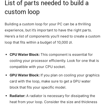
List ⁣of parts⁤ needed ​to​ build a
custom​ loop
Building⁤ a custom loop for​ your PC⁣ can be a thrilling⁤
experience, but ​it’s important​ to have the right parts.
Here’s ​a‍ list of components you’ll need to create a custom
loop that fits within a budget of 10,000⁢ zł.
CPU​ Water Block:
This​ component is essential ‍for
cooling your processor ‌efficiently. Look for one that is
compatible ‍with ⁣your ⁢CPU⁤ socket.
GPU Water Block:
​If ‌you plan ⁢on‍ cooling your graphics
card​ with the loop, make ​sure to get a GPU ​water
block that⁣ fits your specific ‍model.
Radiator:
A radiator is necessary for dissipating ‌the
heat ⁣from your ​loop. Consider ⁣the size and thickness