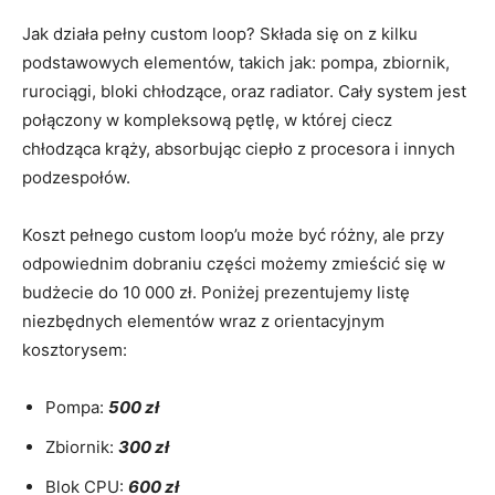
Jak działa pełny custom loop? ⁤Składa‍ się on ​z kilku⁢
podstawowych elementów, ⁢takich⁢ jak: pompa, ​zbiornik,
rurociągi, bloki chłodzące, oraz radiator. Cały system jest⁢
połączony w kompleksową pętlę, w której ciecz
chłodząca krąży, absorbując ciepło ⁤z procesora i innych
podzespołów.
Koszt pełnego custom‍ loop’u może⁤ być różny, ale ‍przy
odpowiednim dobraniu części możemy⁤ zmieścić​ się w
budżecie do ⁣10 000 zł. Poniżej prezentujemy listę
⁣niezbędnych elementów ⁤wraz z orientacyjnym⁣
kosztorysem:
Pompa:‍
500 zł
Zbiornik:
300 zł
Blok CPU:
600 zł