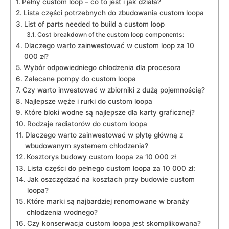
Pełny custom loop – co to​ jest i jak działa?
Lista‌ części⁣ potrzebnych do zbudowania ⁤custom loopa
List ⁣of parts⁤ needed ​to​ build a custom​ loop
Cost breakdown of the custom loop components:
Dlaczego warto zainwestować ⁢w custom loop za 10⁢
000⁤ zł?
Wybór odpowiedniego chłodzenia dla procesora
Zalecane pompy do‌ custom loopa
Czy warto inwestować w zbiorniki z dużą pojemnością?
Najlepsze węże i rurki​ do ‌custom ‍loopa
Które bloki wodne są najlepsze dla karty graficznej?
Rodzaje radiatorów do custom ⁣loopa
Dlaczego warto zainwestować w płytę główną⁣ z
⁢wbudowanym systemem chłodzenia?
Kosztorys budowy custom loopa‌ za 10 000 zł
Lista ⁢części⁣ do pełnego custom loopa za 10 000 zł:
Jak ⁣oszczędzać ​na ⁤kosztach przy budowie ​custom
loopa?
Które marki są najbardziej renomowane w branży
‍chłodzenia ⁤wodnego?
Czy konserwacja ‌custom loopa⁤ jest skomplikowana?