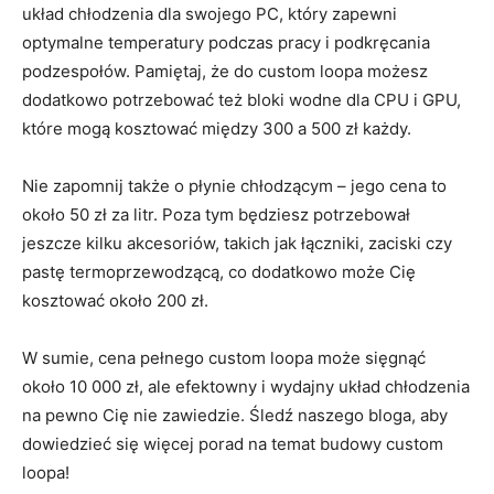
układ chłodzenia dla‍ swojego‍ PC, który zapewni ​
optymalne ⁤temperatury podczas pracy‍ i ⁢podkręcania
podzespołów. Pamiętaj, że‌ do custom⁢ loopa możesz
dodatkowo ⁢potrzebować też bloki wodne dla CPU i GPU,
które ⁣mogą kosztować​ między⁤ 300 a 500 zł każdy.
Nie zapomnij także o płynie chłodzącym – jego cena to
około 50‍ zł za litr. Poza tym będziesz potrzebował
jeszcze kilku akcesoriów,‍ takich jak łączniki, zaciski czy
pastę termoprzewodzącą, co dodatkowo może Cię
‌kosztować​ około 200 zł.
W ⁤sumie, cena ‍pełnego custom ‍loopa może sięgnąć
około ⁢10 000 zł, ale efektowny ​i wydajny układ chłodzenia⁣
na ⁣pewno ​Cię‌ nie zawiedzie. Śledź​ naszego ​bloga,‌ aby
dowiedzieć się ​więcej‍ porad na temat ​budowy custom
loopa!