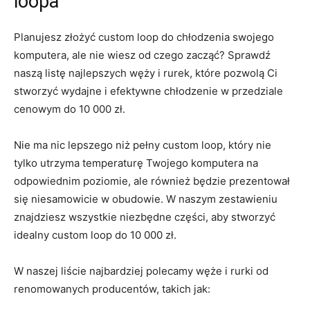
‍loopa
Planujesz złożyć custom loop ​do​ chłodzenia‌ swojego
komputera, ale nie wiesz od​ czego zacząć?‍ Sprawdź
naszą listę najlepszych węży⁣ i rurek,‌ które pozwolą Ci
stworzyć wydajne i efektywne​ chłodzenie ⁢w ⁢przedziale
cenowym do 10 ‍000 zł.
Nie ma nic ⁤lepszego niż ⁣pełny custom⁣ loop, który nie‌
tylko utrzyma ‍temperaturę Twojego komputera na
‌odpowiednim ⁢poziomie, ale​ również‌ będzie ‍prezentował
się niesamowicie⁢ w obudowie. W naszym zestawieniu ​
znajdziesz wszystkie ‌niezbędne części, aby stworzyć
idealny custom loop ​do 10 000 zł.
W naszej liście najbardziej polecamy węże i rurki od⁤
renomowanych producentów, takich jak: