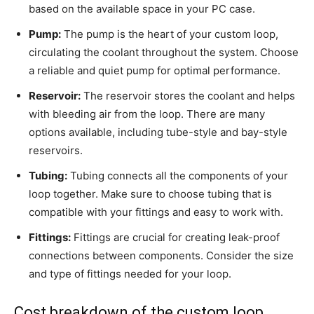
based on the⁢ available space in your ⁢PC case.
Pump:
The pump is ⁢the heart of your custom ‌loop,
circulating ⁢the coolant throughout the system. Choose
⁣a reliable⁣ and quiet pump for optimal performance.
Reservoir:
The reservoir stores the coolant and helps
with bleeding air‌ from‌ the loop. There are ‌many
options available, including tube-style and ⁣bay-style⁤
reservoirs.
Tubing:
Tubing connects all the components of your
loop together. Make sure to choose ⁢tubing that is
compatible with ⁤your fittings and easy to work with.
Fittings:
Fittings are‌ crucial for creating⁢ leak-proof⁢
connections between ⁣components. Consider ‍the size
and ⁣type of fittings needed for ‌your loop.
Cost breakdown of the custom loop