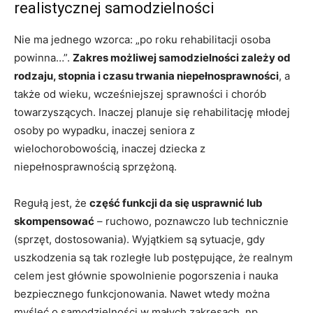
realistycznej samodzielności
Nie ma jednego wzorca: „po roku rehabilitacji osoba
powinna…”.
Zakres możliwej samodzielności zależy od
rodzaju, stopnia i czasu trwania niepełnosprawności
, a
także od wieku, wcześniejszej sprawności i chorób
towarzyszących. Inaczej planuje się rehabilitację młodej
osoby po wypadku, inaczej seniora z
wielochorobowością, inaczej dziecka z
niepełnosprawnością sprzężoną.
Regułą jest, że
część funkcji da się usprawnić lub
skompensować
– ruchowo, poznawczo lub technicznie
(sprzęt, dostosowania). Wyjątkiem są sytuacje, gdy
uszkodzenia są tak rozległe lub postępujące, że realnym
celem jest głównie spowolnienie pogorszenia i nauka
bezpiecznego funkcjonowania. Nawet wtedy można
myśleć o samodzielności w małych zakresach, np.