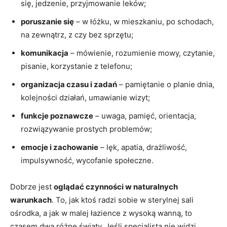
się, jedzenie, przyjmowanie leków;
poruszanie się
– w łóżku, w mieszkaniu, po schodach,
na zewnątrz, z czy bez sprzętu;
komunikacja
– mówienie, rozumienie mowy, czytanie,
pisanie, korzystanie z telefonu;
organizacja czasu i zadań
– pamiętanie o planie dnia,
kolejności działań, umawianie wizyt;
funkcje poznawcze
– uwaga, pamięć, orientacja,
rozwiązywanie prostych problemów;
emocje i zachowanie
– lęk, apatia, drażliwość,
impulsywność, wycofanie społeczne.
Dobrze jest
oglądać czynności w naturalnych
warunkach
. To, jak ktoś radzi sobie w sterylnej sali
ośrodka, a jak w malej łazience z wysoką wanną, to
czasem dwa różne światy. Jeśli specjalista nie widzi