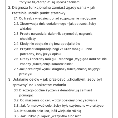
to tylko fizjoterapia” są uproszczeniami
Diagnoza funkcjonalna zamiast zgadywania – jak
rzetelnie ustalić punkt startowy
Co trzeba wiedzieć ponad rozpoznanie medyczne
Obserwacja dnia codziennego – jak patrzeć, żeby
widzieć
Proste narzędzia: dziennik czynności, nagrania,
checklisty
Kiedy nie obejdzie się bez specjalistów
Przykład: amputacja nogi vs uraz mózgu – inne
potrzeby, inny język opisu
Urazy i choroby mózgu – dlaczego „wygląda dobrze” nie
znaczy „funkcjonuje samodzielnie”
Jak przełożyć wyniki diagnozy funkcjonalnej na język
praktyki
Ustalanie celów – jak przełożyć „chciałbym, żeby był
sprawny” na konkretne zadania
Dlaczego ogólne życzenia demotywują zamiast
pomagać
Od marzenia do celu – trzy poziomy precyzowania
Jak formułować cele, żeby były użyteczne w praktyce
Kto ustala cele i co, jeśli wizje się różnią
Jak unikać pułapek „wszystko albo nic”