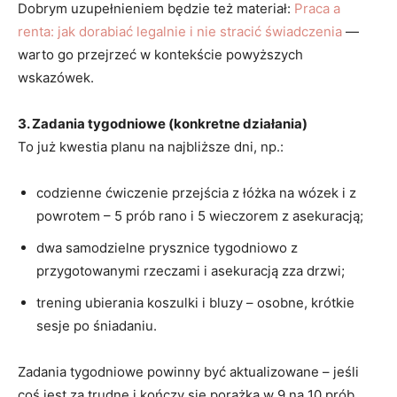
Dobrym uzupełnieniem będzie też materiał:
Praca a
renta: jak dorabiać legalnie i nie stracić świadczenia
—
warto go przejrzeć w kontekście powyższych
wskazówek.
3. Zadania tygodniowe (konkretne działania)
To już kwestia planu na najbliższe dni, np.:
codzienne ćwiczenie przejścia z łóżka na wózek i z
powrotem – 5 prób rano i 5 wieczorem z asekuracją;
dwa samodzielne prysznice tygodniowo z
przygotowanymi rzeczami i asekuracją zza drzwi;
trening ubierania koszulki i bluzy – osobne, krótkie
sesje po śniadaniu.
Zadania tygodniowe powinny być aktualizowane – jeśli
coś jest za trudne i kończy się porażką w 9 na 10 prób,