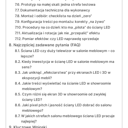
Prototyp na małej skali: jedna strefa testowa
Dokumentacja techniczna dla wykonawcy
Montaż i odbiór: checklista na dzień „zero”
Konfiguracja treści po montażu: korekty „na żywo”
Procedury na co dzień: kto ma „pilota” do ściany LED
Aktualizacja i rotacja: jak nie „przepalić” efektu
Pomiar efektów: czy LED naprawdę sprzedaje
Najczęściej zadawane pytania (FAQ)
Ściana LED czy duży telewizor w salonie meblowym – co
lepsze?
Kiedy inwestycja w ścianę LED w salonie meblowym ma
sens?
Jak uniknąć „efekciarstwa” przy ekranach LED i 3D w
ekspozycji mebli?
Jakie treści wyświetlać na ścianie LED w showroomie
meblowym?
Czym różni się ekran 3D w showroomie od zwykłej
ściany LED?
Jaki pixel pitch i jasność ściany LED dobrać do salonu
meblowego?
W jakich strefach salonu meblowego ściana LED pracuje
najlepiej?
Kluczowe Wnioski