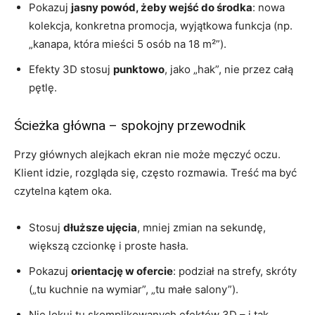
Pokazuj
jasny powód, żeby wejść do środka
: nowa
kolekcja, konkretna promocja, wyjątkowa funkcja (np.
„kanapa, która mieści 5 osób na 18 m²”).
Efekty 3D stosuj
punktowo
, jako „hak”, nie przez całą
pętlę.
Ścieżka główna – spokojny przewodnik
Przy głównych alejkach ekran nie może męczyć oczu.
Klient idzie, rozgląda się, często rozmawia. Treść ma być
czytelna kątem oka.
Stosuj
dłuższe ujęcia
, mniej zmian na sekundę,
większą czcionkę i proste hasła.
Pokazuj
orientację w ofercie
: podział na strefy, skróty
(„tu kuchnie na wymiar”, „tu małe salony”).
Nie lokuj tu skomplikowanych efektów 3D – i tak