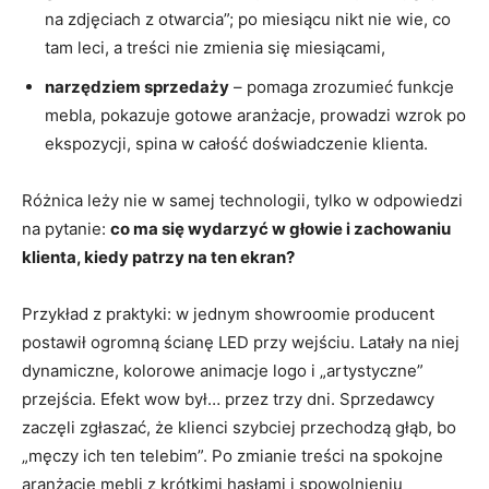
na zdjęciach z otwarcia”; po miesiącu nikt nie wie, co
tam leci, a treści nie zmienia się miesiącami,
narzędziem sprzedaży
– pomaga zrozumieć funkcje
mebla, pokazuje gotowe aranżacje, prowadzi wzrok po
ekspozycji, spina w całość doświadczenie klienta.
Różnica leży nie w samej technologii, tylko w odpowiedzi
na pytanie:
co ma się wydarzyć w głowie i zachowaniu
klienta, kiedy patrzy na ten ekran?
Przykład z praktyki: w jednym showroomie producent
postawił ogromną ścianę LED przy wejściu. Latały na niej
dynamiczne, kolorowe animacje logo i „artystyczne”
przejścia. Efekt wow był… przez trzy dni. Sprzedawcy
zaczęli zgłaszać, że klienci szybciej przechodzą głąb, bo
„męczy ich ten telebim”. Po zmianie treści na spokojne
aranżacje mebli z krótkimi hasłami i spowolnieniu