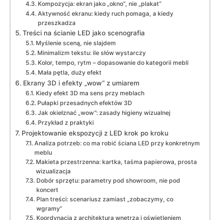
Kompozycja: ekran jako „okno”, nie „plakat”
Aktywność ekranu: kiedy ruch pomaga, a kiedy
przeszkadza
Treści na ścianie LED jako scenografia
Myślenie sceną, nie slajdem
Minimalizm tekstu: ile słów wystarczy
Kolor, tempo, rytm – dopasowanie do kategorii mebli
Mała pętla, duży efekt
Ekrany 3D i efekty „wow” z umiarem
Kiedy efekt 3D ma sens przy meblach
Pułapki przesadnych efektów 3D
Jak okiełznać „wow”: zasady higieny wizualnej
Przykład z praktyki
Projektowanie ekspozycji z LED krok po kroku
Analiza potrzeb: co ma robić ściana LED przy konkretnym
meblu
Makieta przestrzenna: kartka, taśma papierowa, prosta
wizualizacja
Dobór sprzętu: parametry pod showroom, nie pod
koncert
Plan treści: scenariusz zamiast „zobaczymy, co
wgramy”
Koordynacja z architekturą wnętrza i oświetleniem