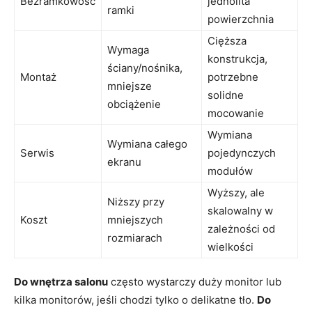
Bezramkowość
jednolita
ramki
powierzchnia
Cięższa
Wymaga
konstrukcja,
ściany/nośnika,
Montaż
potrzebne
mniejsze
solidne
obciążenie
mocowanie
Wymiana
Wymiana całego
Serwis
pojedynczych
ekranu
modułów
Wyższy, ale
Niższy przy
skalowalny w
Koszt
mniejszych
zależności od
rozmiarach
wielkości
Do wnętrza salonu
często wystarczy duży monitor lub
kilka monitorów, jeśli chodzi tylko o delikatne tło.
Do