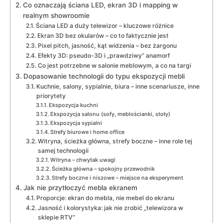
Co oznaczają ściana LED, ekran 3D i mapping w
realnym showroomie
Ściana LED a duży telewizor – kluczowe różnice
Ekran 3D bez okularów – co to faktycznie jest
Pixel pitch, jasność, kąt widzenia – bez żargonu
Efekty 3D: pseudo-3D i „prawdziwy” anamorf
Co jest potrzebne w salonie meblowym, a co na targi
Dopasowanie technologii do typu ekspozycji mebli
Kuchnie, salony, sypialnie, biura – inne scenariusze, inne
priorytety
Ekspozycja kuchni
Ekspozycja salonu (sofy, meblościanki, stoły)
Ekspozycja sypialni
Strefy biurowe i home office
Witryna, ścieżka główna, strefy boczne – inne role tej
samej technologii
Witryna – chwytak uwagi
Ścieżka główna – spokojny przewodnik
Strefy boczne i niszowe – miejsce na eksperyment
Jak nie przytłoczyć mebla ekranem
Proporcje: ekran do mebla, nie mebel do ekranu
Jasność i kolorystyka: jak nie zrobić „telewizora w
sklepie RTV”