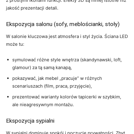
z prostymi ikonami funkcji. Efekty 3D są mniej istotne niż
jakość prezentacji detali.
Ekspozycja salonu (sofy, meblościanki, stoły)
W salonie kluczowa jest atmosfera i styl życia. Ściana LED
może tu:
symulować różne style wnętrza (skandynawski, loft,
glamour) za tą samą kanapą,
pokazywać, jak mebel „pracuje” w różnych
scenariuszach (film, praca, przyjęcie),
prezentować warianty kolorów tapicerki w szybkim,
ale nieagresywnym montażu.
Ekspozycja sypialni
W sypialni dominuje spokój i poczucie prywatności. Zbyt