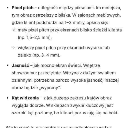
Pixel pitch
– odległość między pikselami. Im mniejsza,
tym obraz ostrzejszy z bliska. W salonach meblowych,
gdzie klient podchodzi na 1–3 metry, opłaca się:
mały pixel pitch przy ekranach blisko ścieżki klienta
(np. 1,5–2,5 mm),
większy pixel pitch przy ekranach wysoko lub
daleko (np. 3–4 mm).
Jasność
– jak mocno ekran świeci. Wnętrze
showroomu: przeciętnie. Witryna z dużym światłem
dziennym: potrzebna bardzo wysoka jasność, inaczej
obraz będzie „wyprany”.
Kąt widzenia
– z jak dużego zakresu kątów obraz
wygląda dobrze. W sklepach zwykle kluczowy jest
szeroki kąt poziomy, bo klienci poruszają się na boki.
Warto spiąć te parametry z realną odległością widza: