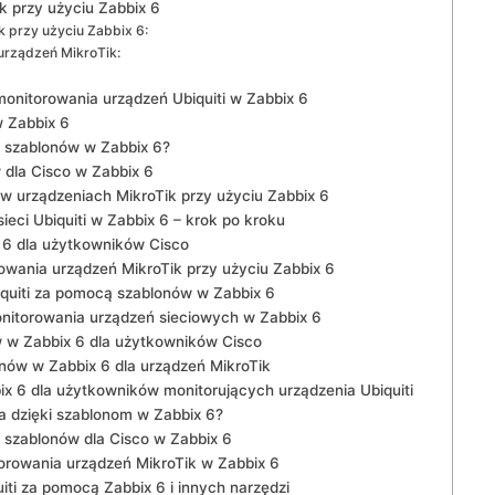
⁤ przy użyciu Zabbix 6
 przy ⁤użyciu Zabbix 6:
urządzeń MikroTik:
onitorowania urządzeń Ubiquiti w Zabbix⁣ 6
w Zabbix 6
u szablonów w Zabbix 6?
w dla Cisco w Zabbix 6
w urządzeniach MikroTik przy użyciu Zabbix 6
eci Ubiquiti w ⁤Zabbix 6 – krok po kroku
6 dla użytkowników⁢ Cisco
ania ‍urządzeń MikroTik przy użyciu Zabbix 6
iquiti za pomocą szablonów w Zabbix 6
nitorowania urządzeń sieciowych w Zabbix 6
w w Zabbix 6 dla użytkowników Cisco
onów w Zabbix 6 dla urządzeń MikroTik
x 6 dla użytkowników monitorujących urządzenia​ Ubiquiti
⁢ dzięki szablonom w Zabbix 6?
 szablonów dla Cisco w Zabbix 6
orowania urządzeń MikroTik w Zabbix 6
i za pomocą‍ Zabbix 6 i innych‌ narzędzi