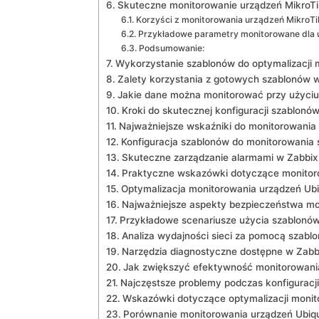
Skuteczne monitorowanie urządzeń MikroTik
Korzyści z ⁤monitorowania urządzeń MikroTik
Przykładowe parametry monitorowane dla ‍
Podsumowanie:
Wykorzystanie szablonów do optymalizacji m
Zalety korzystania z gotowych szablonów 
Jakie⁤ dane można monitorować przy użyci
Kroki do skutecznej konfiguracji szablonó
Najważniejsze wskaźniki do monitorowania 
Konfiguracja szablonów do monitorowania si
Skuteczne zarządzanie alarmami w Zabbix 
Praktyczne wskazówki dotyczące monitorow
Optymalizacja monitorowania ⁤urządzeń Ub
Najważniejsze aspekty bezpieczeństwa mo
Przykładowe scenariusze użycia ​szablonó
Analiza wydajności sieci za pomocą szabl
Narzędzia⁢ diagnostyczne dostępne w Zabbi
Jak zwiększyć efektywność monitorowania
Najczęstsze problemy podczas konfiguracji
Wskazówki dotyczące optymalizacji monit
Porównanie monitorowania⁣ urządzeń Ubiquit