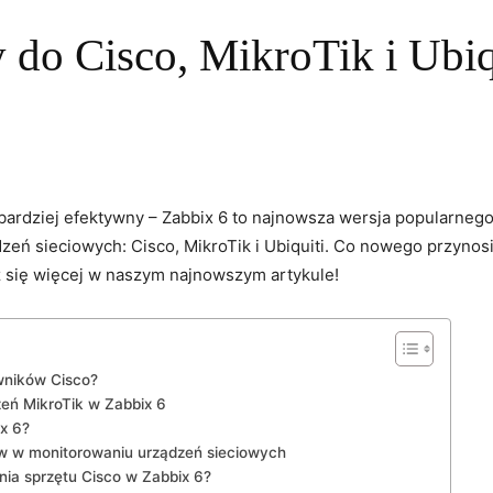
 do Cisco, MikroTik i Ubiq
bardziej efektywny – Zabbix 6 to najnowsza⁣ wersja popularnego
eń sieciowych: Cisco, MikroTik i Ubiquiti. Co nowego‌ przynosi n
z ​się więcej ​w naszym najnowszym artykule!
owników Cisco?
eń MikroTik w Zabbix ⁢6
ix 6?
w w monitorowaniu urządzeń⁣ sieciowych
ia sprzętu Cisco w Zabbix 6?