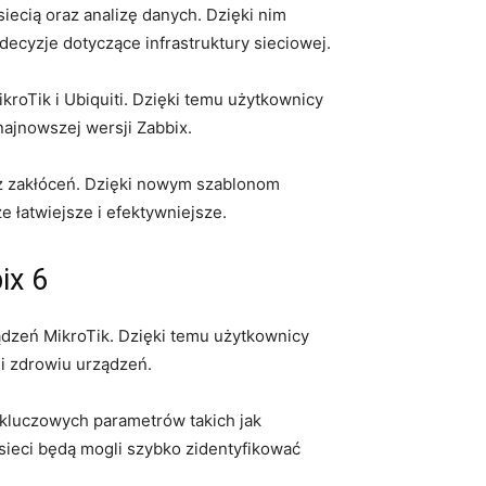
iecią⁢ oraz analizę danych. Dzięki nim
decyzje dotyczące infrastruktury sieciowej.
roTik i Ubiquiti. Dzięki​ temu użytkownicy
ajnowszej wersji Zabbix.
ez⁣ zakłóceń. Dzięki nowym szablonom
 łatwiejsze⁤ i ⁢efektywniejsze.
x ⁢6
ądzeń MikroTik. Dzięki temu użytkownicy
i⁤ zdrowiu urządzeń.
e kluczowych parametrów takich jak
 sieci będą mogli szybko zidentyfikować