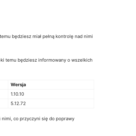
emu będziesz⁤ miał pełną kontrolę ‌nad nimi
ęki temu będziesz ‌informowany o wszelkich
Wersja
1.10.10
5.12.72
nimi, co przyczyni się do ⁤poprawy