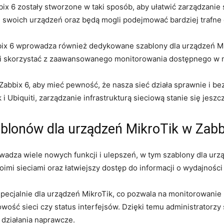
 6 zostały stworzone w ⁢taki sposób,​ aby ułatwić zarządzanie s
n swoich urządzeń oraz będą mogli podejmować bardziej​ trafne 
bix ‍6 ⁢wprowadza również dedykowane szablony dla urządzeń Mik
li skorzystać z zaawansowanego monitorowania dostępnego w n
Zabbix 6, aby mieć pewność, że nasza sieć działa sprawnie i b
Ubiquiti, zarządzanie ⁤infrastrukturą sieciową stanie się jeszcze
blonów dla urządzeń MikroTik w Zabbi
dza wiele​ nowych funkcji i ulepszeń, w​ tym szablony dla urz
mi sieciami oraz łatwiejszy dostęp do informacji ‌o ​wydajności 
specjalnie dla urządzeń MikroTik, ‍co pozwala na monitorowani
ść sieci czy status ⁢interfejsów. Dzięki temu administratorzy
działania⁢ naprawcze.