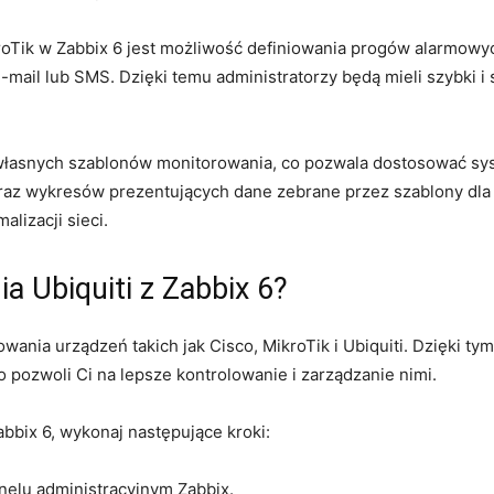
oTik w Zabbix 6 jest ⁤możliwość definiowania progów ‍alarmow
ail‌ lub SMS. Dzięki temu administratorzy ‌będą mieli szybki 
własnych ⁣szablonów monitorowania, co pozwala dostosować sy
raz wykresów prezentujących dane zebrane przez szablony dla u
lizacji sieci.
⁤ Ubiquiti z Zabbix 6?
wania‌ urządzeń takich jak⁤ Cisco, MikroTik i Ubiquiti. Dzięki 
o pozwoli Ci na lepsze kontrolowanie i zarządzanie nimi.
abbix 6, wykonaj następujące kroki:
nelu administracyjnym ⁢Zabbix.