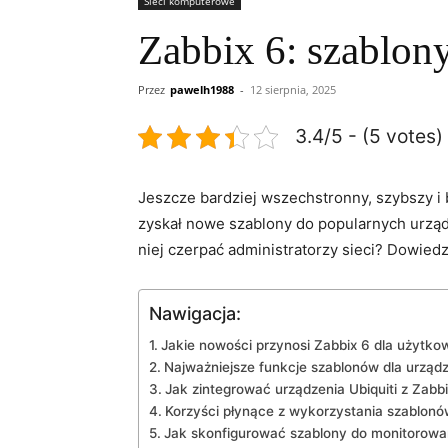
Sieci komputerowe
Zabbix 6: szablony
Przez
pawelh1988
-
12 sierpnia, 2025
3.4/5 - (5 votes)
Jeszcze bardziej wszechstronny, szybszy i 
zyskał nowe szablony do‌ popularnych urządz
niej czerpać administratorzy sieci? ​Dowied
Nawigacja:
Jakie nowości przynosi Zabbix ​6 dla użytk
Najważniejsze funkcje szablonów dla urządz
Jak zintegrować urządzenia⁤ Ubiquiti z Zabb
Korzyści płynące z wykorzystania szablonó
Jak skonfigurować szablony do monitorowan