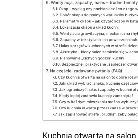
Wentylacja, zapachy, hałas – trudne tematy
Okap – wyciąg czy pochłaniacz i co z tego 
Dobór okapu do realnych warunków budyn
Parametry okapu – jak czytać liczby w kat
Lokalizacja okapu a układ kuchni
Wentylacja grawitacyjna, mechaniczna i h
Zapachy w tekstyliach i na powierzchniach
Hałas sprzętów kuchennych w strefie dzien
Akustyka – kiedy salon zamienia się w echo
Planowanie „cichych godzin” kuchni
Bezpieczne i praktyczne „zaplecze” otwar
Najczęściej zadawane pytania (FAQ)
Czy kuchnia otwarta na salon to dobre rozw
Jaki układ wybrać: aneks, kuchnię częścio
Jak ograniczyć hałas i zapachy w kuchni otw
Kiedy lepiej zostawić kuchnię zamkniętą?
Czy w każdym mieszkaniu można wyburzyć 
Czy kuchnia otwarta przeszkadza w pracy z
Jak zaplanować strefę „brudną”, żeby bałag
Kuchnia otwarta na salon 