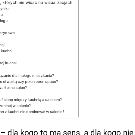
, których nie widać na wizualizacjach
wynika
ku
alogu
ybrydowa
nej
 kuchni
tej kuchni
iązanie dla małego mieszkania?
wo otwartą czy pełen open space?
artej na salon?
ścianę między kuchnią a salonem?
dalnej w salonie?
an z kuchni nie dominował w salonie?
– dla kogo to ma sens, a dla kogo nie