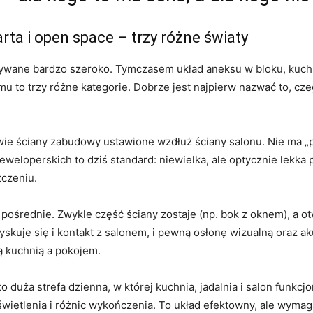
ta i open space – trzy różne światy
używane bardzo szeroko. Tymczasem układ aneksu w bloku, ku
u to trzy różne kategorie. Dobrze jest najpierw nazwać to, cze
dwie ściany zabudowy ustawione wzdłuż ściany salonu. Nie ma „p
weloperskich to dziś standard: niewielka, ale optycznie lekka
zczeniu.
pośrednie. Zwykle część ściany zostaje (np. bok z oknem), a ot
skuje się i kontakt z salonem, i pewną osłonę wizualną oraz ak
 kuchnią a pokojem.
o duża strefa dzienna, w której kuchnia, jadalnia i salon funk
 oświetlenia i różnic wykończenia. To układ efektowny, ale wyma