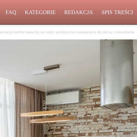
FAQ
KATEGORIE
REDAKCJA
SPIS TREŚCI
żacja kuchni otwartej na salon: praktyczne rozwiązania do domu i mieszkania