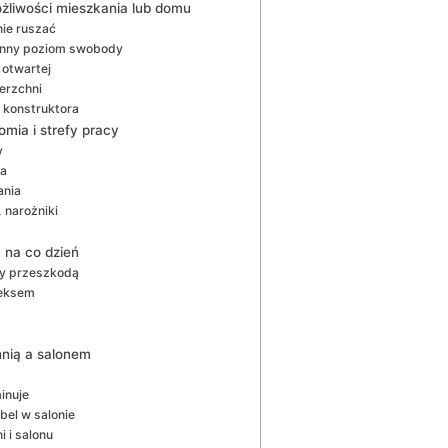
ożliwości mieszkania lub domu
nie ruszać
 inny poziom swobody
 otwartej
ierzchni
 konstruktora
omia i strefy pracy
y
ta
ania
 narożniki
 na co dzień
dy przeszkodą
neksem
hnią a salonem
inuje
bel w salonie
 i salonu