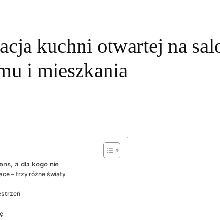
cja kuchni otwartej na sal
mu i mieszkania
ens, a dla kogo nie
ace – trzy różne światy
zestrzeń
gę