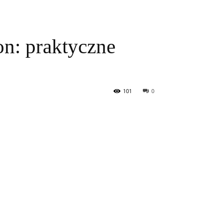
on: praktyczne
101
0