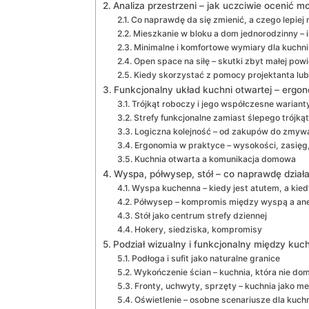
Analiza przestrzeni – jak uczciwie ocenić m
Co naprawdę da się zmienić, a czego lepiej 
Mieszkanie w bloku a dom jednorodzinny –
Minimalne i komfortowe wymiary dla kuchni
Open space na siłę – skutki zbyt małej pow
Kiedy skorzystać z pomocy projektanta lub
Funkcjonalny układ kuchni otwartej – ergon
Trójkąt roboczy i jego współczesne wariant
Strefy funkcjonalne zamiast ślepego trójką
Logiczna kolejność – od zakupów do zmyw
Ergonomia w praktyce – wysokości, zasięg,
Kuchnia otwarta a komunikacja domowa
Wyspa, półwysep, stół – co naprawdę działa
Wyspa kuchenna – kiedy jest atutem, a kie
Półwysep – kompromis między wyspą a a
Stół jako centrum strefy dziennej
Hokery, siedziska, kompromisy
Podział wizualny i funkcjonalny między kuc
Podłoga i sufit jako naturalne granice
Wykończenie ścian – kuchnia, która nie dom
Fronty, uchwyty, sprzęty – kuchnia jako me
Oświetlenie – osobne scenariusze dla kuchni