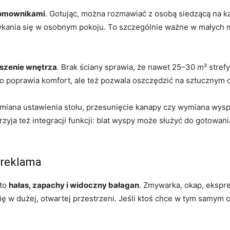
domownikami
. Gotując, można rozmawiać z osobą siedzącą na ka
kania się w osobnym pokoju. To szczególnie ważne w małych mi
szenie wnętrza
. Brak ściany sprawia, że nawet 25–30 m² strefy
 poprawia komfort, ale też pozwala oszczędzić na sztucznym o
Zmiana ustawienia stołu, przesunięcie kanapy czy wymiana wys
zyja też integracji funkcji: blat wyspy może służyć do gotowani
 reklama
 to
hałas, zapachy i widoczny bałagan
. Zmywarka, okap, ekspr
ię w dużej, otwartej przestrzeni. Jeśli ktoś chce w tym samym c