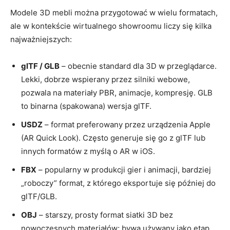
Modele 3D mebli można przygotować w wielu formatach,
ale w kontekście wirtualnego showroomu liczy się kilka
najważniejszych:
glTF / GLB
– obecnie standard dla 3D w przeglądarce.
Lekki, dobrze wspierany przez silniki webowe,
pozwala na materiały PBR, animacje, kompresję. GLB
to binarna (spakowana) wersja glTF.
USDZ
– format preferowany przez urządzenia Apple
(AR Quick Look). Często generuje się go z glTF lub
innych formatów z myślą o AR w iOS.
FBX
– popularny w produkcji gier i animacji, bardziej
„roboczy” format, z którego eksportuje się później do
glTF/GLB.
OBJ
– starszy, prosty format siatki 3D bez
nowoczesnych materiałów; bywa używany jako etap