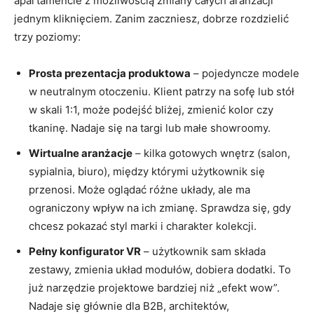
apartamencie z możliwością zmiany całych aranżacji
jednym kliknięciem. Zanim zaczniesz, dobrze rozdzielić
trzy poziomy:
Prosta prezentacja produktowa
– pojedyncze modele
w neutralnym otoczeniu. Klient patrzy na sofę lub stół
w skali 1:1, może podejść bliżej, zmienić kolor czy
tkaninę. Nadaje się na targi lub małe showroomy.
Wirtualne aranżacje
– kilka gotowych wnętrz (salon,
sypialnia, biuro), między którymi użytkownik się
przenosi. Może oglądać różne układy, ale ma
ograniczony wpływ na ich zmianę. Sprawdza się, gdy
chcesz pokazać styl marki i charakter kolekcji.
Pełny konfigurator VR
– użytkownik sam składa
zestawy, zmienia układ modułów, dobiera dodatki. To
już narzędzie projektowe bardziej niż „efekt wow”.
Nadaje się głównie dla B2B, architektów,