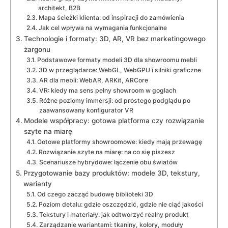
architekt, B2B
Mapa ścieżki klienta: od inspiracji do zamówienia
Jak cel wpływa na wymagania funkcjonalne
Technologie i formaty: 3D, AR, VR bez marketingowego
żargonu
Podstawowe formaty modeli 3D dla showroomu mebli
3D w przeglądarce: WebGL, WebGPU i silniki graficzne
AR dla mebli: WebAR, ARKit, ARCore
VR: kiedy ma sens pełny showroom w goglach
Różne poziomy immersji: od prostego podglądu po
zaawansowany konfigurator VR
Modele współpracy: gotowa platforma czy rozwiązanie
szyte na miarę
Gotowe platformy showroomowe: kiedy mają przewagę
Rozwiązanie szyte na miarę: na co się piszesz
Scenariusze hybrydowe: łączenie obu światów
Przygotowanie bazy produktów: modele 3D, tekstury,
warianty
Od czego zacząć budowę biblioteki 3D
Poziom detalu: gdzie oszczędzić, gdzie nie ciąć jakości
Tekstury i materiały: jak odtworzyć realny produkt
Zarządzanie wariantami: tkaniny, kolory, moduły