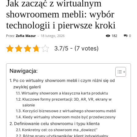
Jak zacząć z wirtualnym
showroomem mebli: wybór
technologii i pierwsze kroki
Przez
Zofia Mazur
-
18 lutego, 2026
182
0
3.7/5 - (7 votes)
Nawigacja:
Po co wirtualny showroom mebli i czym różni się od
zwykłej galerii
Wirtualny showroom a klasyczna karta produktu
Kluczowe formy prezentacji: 3D, AR, VR, ekrany w
salonie
Korzyści biznesowe z wirtualnego showroomu mebli
Kiedy wirtualny showroom może być przedwczesny
Definiowanie celu showroomu i typu klienta
Konkretny cel: co showroom ma „dowiezć”
Różne grupy użytkowników: klient indywidualny,