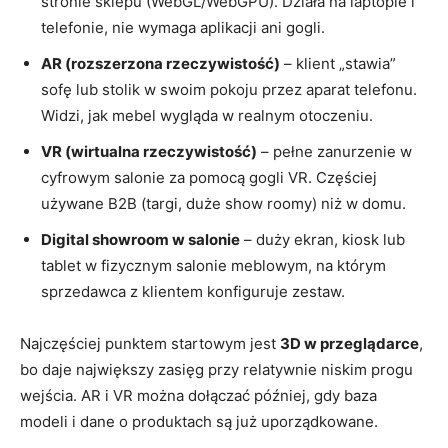
stronie sklepu (WebGL/WebGPU). Działa na laptopie i
telefonie, nie wymaga aplikacji ani gogli.
AR (rozszerzona rzeczywistość)
– klient „stawia”
sofę lub stolik w swoim pokoju przez aparat telefonu.
Widzi, jak mebel wygląda w realnym otoczeniu.
VR (wirtualna rzeczywistość)
– pełne zanurzenie w
cyfrowym salonie za pomocą gogli VR. Częściej
używane B2B (targi, duże show roomy) niż w domu.
Digital showroom w salonie
– duży ekran, kiosk lub
tablet w fizycznym salonie meblowym, na którym
sprzedawca z klientem konfiguruje zestaw.
Najczęściej punktem startowym jest
3D w przeglądarce
,
bo daje największy zasięg przy relatywnie niskim progu
wejścia. AR i VR można dołączać później, gdy baza
modeli i dane o produktach są już uporządkowane.